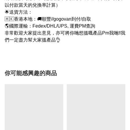
以付款當天的兌換率計算）
🌟送貨方法：
🇭🇰香港本地：🚚順豐//gogovan到付/自取
🌎國際運輸：Fedex/DHL/UPS, 運費PM查詢
非常歡迎大家提出意見，亦可將你哋想搵嘅產品Pm我哋‼我
們一定盡力幫大家搵產品👌
你可能感興趣的商品