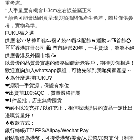
重考慮。
* 人手量度有機會1-3cm左右誤差屬正常
* 顏色可能會因網頁呈現與拍攝關係產生色差，圖片僅供參
考，實物為準。
FUKU福之選
供應 衫👕👗褲👖鞋👟襪🧦袋👜帽👒配飾🧣運動🧢🎒首飾💍
🇭🇰香港註冊公司 🛍 門市經營20年，一手貨源 ，源源不絕
供應香港及外國市場 🥳
以最優的品質最實惠的價格回饋新老客戶，期待與你相遇！
歡迎查詢加入whatsapp群組，可搶先睇到我哋獨家產品～
🌟為什麼選擇FUKU?
❤源頭一手貨源，保證有水位
❤出貨前100%QC ，質量嚴格把關
❤1件起批，店主無需囤貨
❤絕不以次充好 / 以好充正，相信我哋提供的貨品一定比出
邊嘅質量好！
🌟收款方式：
銀行轉帳/TT/ FPS/Alipay/Wechat Pay
網站報價為港幣，可接受港幣/美金/人民幣/加幣支付（利率