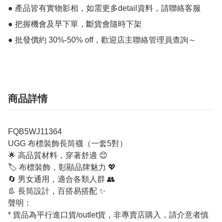
● 產品皆有實物影相，如需更多detail資料，請聯絡客服

● 把握機會及早下單，斷貨會隨時下架

● 批發價約 30%-50% off，歡迎店主聯絡管理員查詢～
商品詳情
FQB5WJ11364
UGG 布標裝飾長筒襪（一套5對）
🌟 高品質材料，穿著舒適 😊
🏷️ 布標裝飾，彰顯品牌魅力 💖
🔄 男女通用，適合各類人群 👥
👢 長筒設計，百搭易搭配 ✨
聲明：
* 貨品為平行進口貨/outlet貨，非專賣店購入，請介意者慎