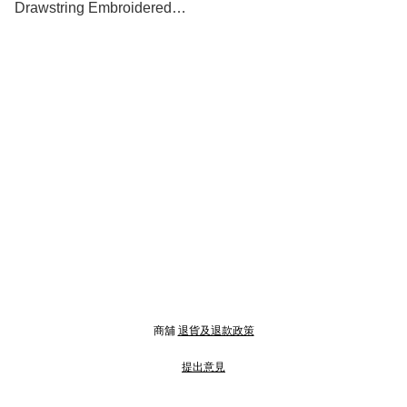
Drawstring Embroidered
Backpack 羽毛菱格刺繡背包
商舖
退貨及退款政策
提出意見