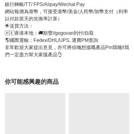
銀行轉帳/TT/ FPS/Alipay/Wechat Pay
網站報價為港幣，可接受港幣/美金/人民幣/加幣支付（利率
以付款當天的兌換率計算）
🌟送貨方法：
🇭🇰香港本地：🚚順豐//gogovan到付/自取
🌎國際運輸：Fedex/DHL/UPS, 運費PM查詢
非常歡迎大家提出意見，亦可將你哋想搵嘅產品Pm我哋‼我
們一定盡力幫大家搵產品👌
你可能感興趣的商品