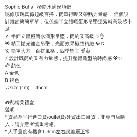
Sophie Buhai 極簡水滴形項鏈
呢條項鏈真係超級百搭，簡單得嚟又帶點力量感， 佢個設
計雖然簡簡單單，但係個半立體嘅蛋形吊墜望落就高級感十
足
💧 半面立體極簡水滴形吊墜，簡約又高級 ✨👌
🌟 精工拋光鍍金吊墜，光面效果極致精緻 💎🔆
👗 簡單大方，百搭風格，四季皆宜 🌈👍
⚡ 設計既簡約又有力量感，提升整體造型的時尚感 💖✨
🌈 顏色：
A 金色
B 銀色
📐size (cm) ：45cm
🎁配精美禮盒
聲明：
* 貨品為平行進口貨/outlet貨/外貿出口廠貨，非專門店購
入，請介意者慎重考慮。
* 人手量度有機會1-3cm左右誤差屬正常