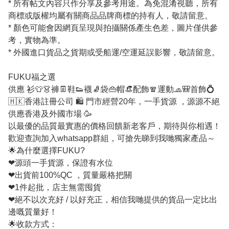
* 所有帖文內容只作分享及參考用途。為免混淆視聽，所有
商標或版權均屬有關商品品牌商標的持有人，敬請留意。
* 顏色可能會因網頁呈現與拍攝關係產生色差，圖片僅供參
考，實物為準。
* 外國進口貨品之貨期或受船運/空運延誤影響，敬請留意。
FUKU福之選
供應 衫👕👗褲👖鞋👟襪🧦袋👜帽👒配飾🧣運動🧢🎒首飾💍
🇭🇰香港註冊公司 🛍 門市經營20年，一手貨源 ，源源不絕
供應香港及外國市場 🥳
以最優的品質最實惠的價格回饋新老客戶，期待與你相遇！
歡迎查詢加入whatsapp群組，可搶先睇到我哋獨家產品～
🌟為什麼選擇FUKU?
❤源頭一手貨源，保證有水位
❤出貨前100%QC ，質量嚴格把關
❤1件起批，店主無需囤貨
❤絕不以次充好 / 以好充正，相信我哋提供的貨品一定比出
邊嘅質量好！
🌟收款方式：