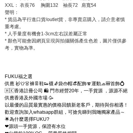
XXL： 衣長76 胸圍132 袖長72 肩寬54
聲明：
* 貨品為平行進口貨/outlet貨，非專賣店購入，請介意者慎
重考慮。
* 人手量度有機會1-3cm左右誤差屬正常
* 顏色可能會因網頁呈現與拍攝關係產生色差，圖片僅供參
考，實物為準。
FUKU福之選
供應 衫👕👗褲👖鞋👟襪🧦袋👜帽👒配飾🧣運動🧢🎒首飾💍
🇭🇰香港註冊公司 🛍 門市經營20年，一手貨源 ，源源不絕
供應香港及外國市場 🥳
以最優的品質最實惠的價格回饋新老客戶，期待與你相遇！
歡迎查詢加入whatsapp群組，可搶先睇到我哋獨家產品～
🌟為什麼選擇FUKU?
❤源頭一手貨源，保證有水位