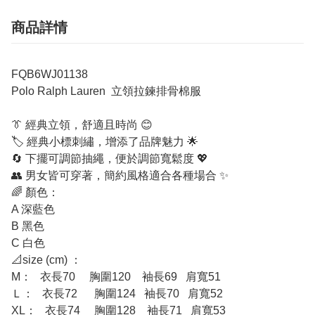
商品詳情
FQB6WJ01138
Polo Ralph Lauren 立領拉鍊排骨棉服
👔 經典立領，舒適且時尚 😊
🏷️ 經典小標刺繡，增添了品牌魅力 🌟
🔄 下擺可調節抽繩，便於調節寬鬆度 💖
👥 男女皆可穿著，簡約風格適合各種場合 ✨
🌈 顏色：
A 深藍色
B 黑色
C 白色
📐size (cm) ：
M： 衣長70 胸圍120 袖長69 肩寬51
Ｌ： 衣長72 胸圍124 袖長70 肩寬52
XL： 衣長74 胸圍128 袖長71 肩寬53