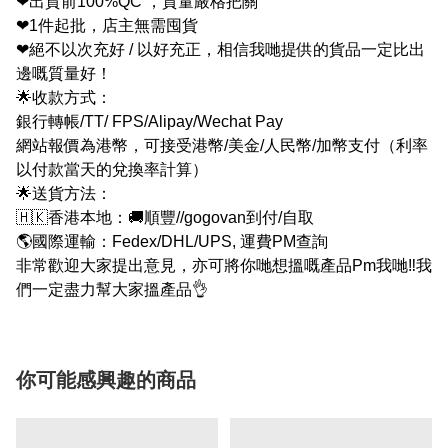
❤出貨前100%QC ，質量嚴格把關
❤1件起批，店主無需囤貨
❤絕不以次充好 / 以好充正，相信我哋提供的貨品一定比出
邊嘅質量好！
🌟收款方式：
銀行轉帳/TT/ FPS/Alipay/Wechat Pay
網站報價為港幣，可接受港幣/美金/人民幣/加幣支付（利率
以付款當天的兌換率計算）
🌟送貨方法：
🇭🇰香港本地：🚚順豐//gogovan到付/自取
🌎國際運輸：Fedex/DHL/UPS, 運費PM查詢
非常歡迎大家提出意見，亦可將你哋想搵嘅產品Pm我哋‼我
們一定盡力幫大家搵產品👌
你可能感興趣的商品