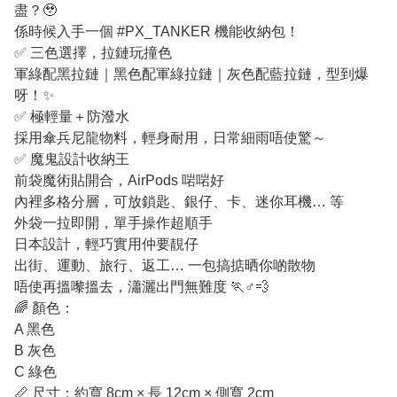
盡？🥹
係時候入手一個 #PX_TANKER 機能收納包！
✅ 三色選擇，拉鏈玩撞色
軍綠配黑拉鏈｜黑色配軍綠拉鏈｜灰色配藍拉鏈，型到爆
呀！✨
✅ 極輕量＋防潑水
採用傘兵尼龍物料，輕身耐用，日常細雨唔使驚～
✅ 魔鬼設計收納王
前袋魔術貼開合，AirPods 啱啱好
內裡多格分層，可放鎖匙、銀仔、卡、迷你耳機… 等
外袋一拉即開，單手操作超順手
日本設計，輕巧實用仲要靚仔
出街、運動、旅行、返工… 一包搞掂晒你啲散物
唔使再搵嚟搵去，瀟灑出門無難度 🏃♂️💨
🌈 顏色：
A 黑色
B 灰色
C 綠色
📏 尺寸：約寬 8cm × 長 12cm × 側寬 2cm