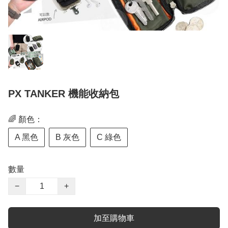
PX TANKER 機能收納包
🌈 顏色：
A 黑色
B 灰色
C 綠色
數量
−
+
加至購物車