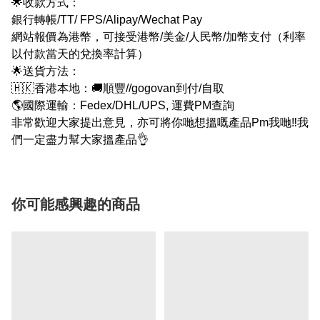
🌟收款方式：
銀行轉帳/TT/ FPS/Alipay/Wechat Pay
網站報價為港幣，可接受港幣/美金/人民幣/加幣支付（利率
以付款當天的兌換率計算）
🌟送貨方法：
🇭🇰香港本地：🚚順豐//gogovan到付/自取
🌎國際運輸：Fedex/DHL/UPS, 運費PM查詢
非常歡迎大家提出意見，亦可將你哋想搵嘅產品Pm我哋‼我
們一定盡力幫大家搵產品👌
你可能感興趣的商品