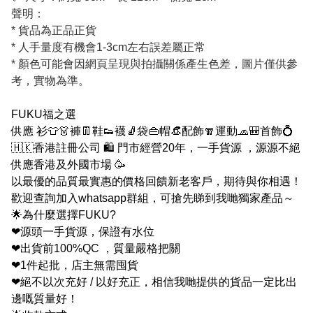
聲明：
* 貨品為正品正貨
* 人手量度有機會1-3cm左右誤差屬正常
* 顏色可能會因網頁呈現與拍攝關係產生色差，圖片僅供參
考，實物為準。
FUKU福之選
供應 衫👕👗褲👖鞋👟襪🧦袋👜帽👒配飾🧣運動🧢🎒首飾💍
🇭🇰香港註冊公司 🛍 門市經營20年，一手貨源 ，源源不絕
供應香港及外國市場 🥳
以最優的品質最實惠的價格回饋新老客戶，期待與你相遇！
歡迎查詢加入whatsapp群組，可搶先睇到我哋獨家產品～
🌟為什麼選擇FUKU?
❤源頭一手貨源，保證有水位
❤出貨前100%QC ，質量嚴格把關
❤1件起批，店主無需囤貨
❤絕不以次充好 / 以好充正，相信我哋提供的貨品一定比出
邊嘅質量好！