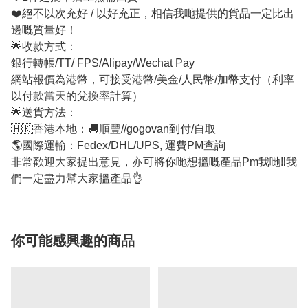
❤️絕不以次充好 / 以好充正，相信我哋提供的貨品一定比出
邊嘅質量好！
🌟收款方式：
銀行轉帳/TT/ FPS/Alipay/Wechat Pay
網站報價為港幣，可接受港幣/美金/人民幣/加幣支付（利率
以付款當天的兌換率計算）
🌟送貨方法：
🇭🇰香港本地：🚚順豐//gogovan到付/自取
🌎國際運輸：Fedex/DHL/UPS, 運費PM查詢
非常歡迎大家提出意見，亦可將你哋想搵嘅產品Pm我哋‼️我
們一定盡力幫大家搵產品👌
你可能感興趣的商品