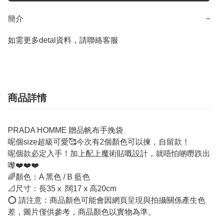
簡介
−
如需更多detal資料，請聯絡客服
商品詳情
PRADA HOMME 贈品帆布手挽袋
呢個size超級可愛🥰今次有2個顏色可以揀，自留款！
呢個款必定入手！加上配上魔術貼嘅設計，就唔怕啲嘢跌出
嚟❤️❤️❤️
🌈顏色：A 黑色 / B 藍色
📐尺寸：長35ⅹ 闊17 x 高20cm
⭕ 請注意：商品顏色可能會因網頁呈現與拍攝關係產生色
差，圖片僅供參考，商品顏色以實物為準。