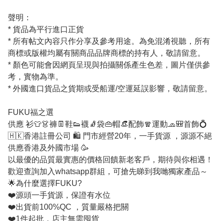
聲明：
* 貨品為平行進口正貨
* 所有帖文內容只作分享及參考用途。為免混淆視聽，所有
商標或版權均屬有關商品品牌商標的持有人，敬請留意。
* 顏色可能會因網頁呈現與拍攝關係產生色差，圖片僅供參
考，實物為準。
* 外國進口貨品之貨期或受船運/空運延誤影響，敬請留意。
FUKU福之選
供應 衫👕👗褲👖鞋👟襪🧦袋👜帽👒配飾🧣運動🧢🎒首飾💍
🇭🇰香港註冊公司 🛍️ 門市經營20年，一手貨源 ，源源不絕
供應香港及外國市場 🥳
以最優的品質最實惠的價格回饋新老客戶，期待與你相遇！
歡迎查詢加入whatsapp群組，可搶先睇到我哋獨家產品～
🌟為什麼選擇FUKU?
❤️源頭一手貨源，保證有水位
❤️出貨前100%QC ，質量嚴格把關
❤️1件起批，店主無需囤貨