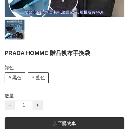
PRADA HOMME 贈品帆布手挽袋
顔色
A 黑色
B 藍色
數量
−
+
加至購物車