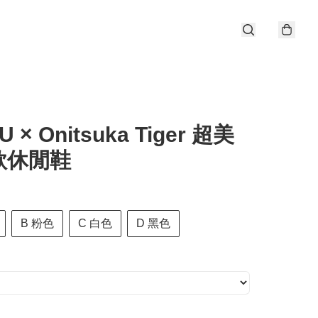
U × Onitsuka Tiger 超美
款休閒鞋
B 粉色
C 白色
D 黑色