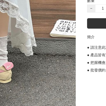
數量
−
簡介
● 請注意
● 產品皆有
● 把握機
● 批發價約