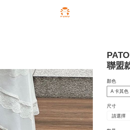
PATO
聯盟
顏色
A 卡其色
尺寸