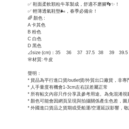
✅ 鞋面柔軟顆粒牛革製成，舒適不磨腳👣✨！
✅ 輕薄透氣鞋墊🌬️，春季必備🌼！
🌈 顏色 :
A 卡其色
B 粉色
C 白色
D 黑色
📐size (cm)：35 36 37 37.5 38 39 39.5
🌸材質: 牛皮
聲明：
* 貨品為平行進口貨/outlet貨/外貿出口廠貨
* 人手量度有機會1-3cm左右誤差屬正常
* 所有帖文內容只作分享及參考用途。為免混淆
* 顏色可能會因網頁呈現與拍攝關係產生色差，
* 外國進口貨品之貨期或受船運/空運延誤影響，