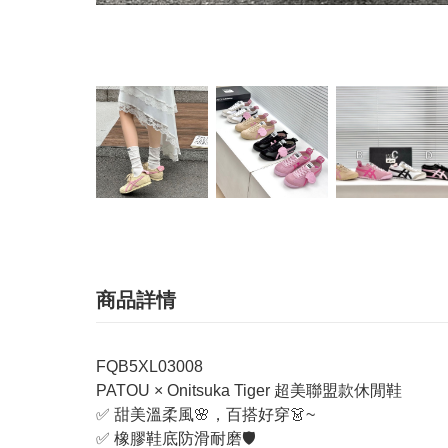
商品詳情
FQB5XL03008
PATOU × Onitsuka Tiger 超美聯盟款休閒鞋
✅ 甜美溫柔風🌸，百搭好穿👗~
✅ 橡膠鞋底防滑耐磨🛡️