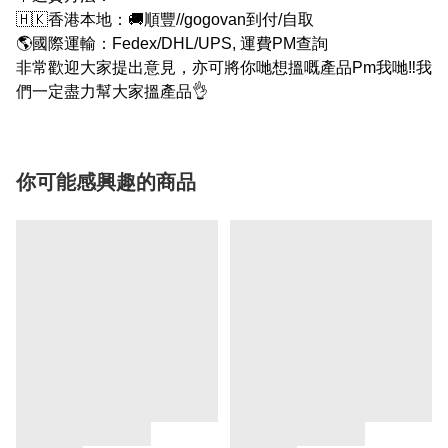
🇭🇰香港本地：🚚順豐//gogovan到付/自取
🌎國際運輸：Fedex/DHL/UPS, 運費PM查詢
非常歡迎大家提出意見，亦可將你哋想搵嘅產品Pm我哋‼我
們一定盡力幫大家搵產品👌
你可能感興趣的商品