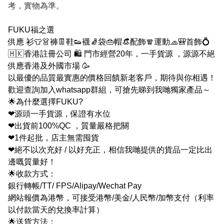
考，實物為準。
FUKU福之選
供應 衫👕👗褲👖鞋👟襪🧦袋👜帽👒配飾🧣運動🧢🎒首飾💍
🇭🇰香港註冊公司 🛍 門市經營20年，一手貨源 ，源源不絕
供應香港及外國市場 🥳
以最優的品質最實惠的價格回饋新老客戶，期待與你相遇！
歡迎查詢加入whatsapp群組，可搶先睇到我哋獨家產品～
🌟為什麼選擇FUKU?
❤源頭一手貨源，保證有水位
❤出貨前100%QC ，質量嚴格把關
❤1件起批，店主無需囤貨
❤絕不以次充好 / 以好充正，相信我哋提供的貨品一定比出
邊嘅質量好！
🌟收款方式：
銀行轉帳/TT/ FPS/Alipay/Wechat Pay
網站報價為港幣，可接受港幣/美金/人民幣/加幣支付（利率
以付款當天的兌換率計算）
🌟送貨方法：