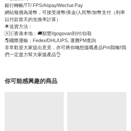
銀行轉帳/TT/ FPS/Alipay/Wechat Pay
網站報價為港幣，可接受港幣/美金/人民幣/加幣支付（利率
以付款當天的兌換率計算）
🌟送貨方法：
🇭🇰香港本地：🚚順豐//gogovan到付/自取
🌎國際運輸：Fedex/DHL/UPS, 運費PM查詢
非常歡迎大家提出意見，亦可將你哋想搵嘅產品Pm我哋‼我
們一定盡力幫大家搵產品👌
你可能感興趣的商品