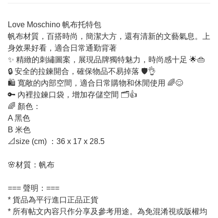
Love Moschino 帆布托特包
帆布材質，百搭時尚，簡潔大方，還有清新的文藝氣息。上
身效果好看，適合日常通勤背著
✨ 精緻的刺繡圖案，展現品牌獨特魅力，時尚感十足 🌟👜
🔒 安全的拉鍊開合，確保物品不易掉落 🛡️👌
🛍️ 寬敞的內部空間，適合日常購物和休閒使用 🌈😌
🔑 內裡拉鍊口袋，增加存儲空間 🗂️👍
🌈 顏色：
A 黑色
B 米色
📐size (cm) ：36 x 17 x 28.5
🌸材質：帆布
=== 聲明：===
* 貨品為平行進口正品正貨
* 所有帖文內容只作分享及參考用途。為免混淆視或版權均