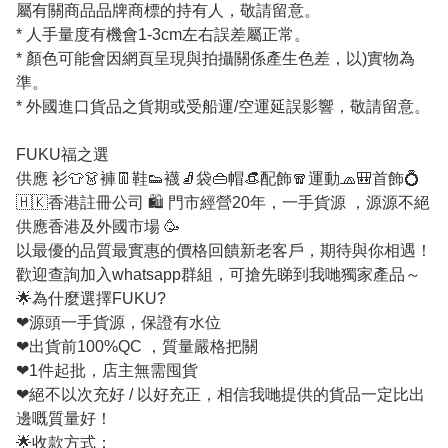
屬有關商品品牌商標的持有人，敬請留意。
* 人手量度有機會1-3cm左右誤差屬正常。
* 顏色可能會因網頁呈現與拍攝關係產生色差，以)實物為
準。
* 外國進口貨品之貨期或受船運/空運延誤影響，敬請留意。
FUKU福之選
供應 衫👕👗褲👖鞋👟襪🧦袋👜帽👒配飾🧣運動🧢🎒首飾💍
🇭🇰香港註冊公司 🛍 門市經營20年，一手貨源 ，源源不絕
供應香港及外國市場 🥳
以最優的品質最實惠的價格回饋新老客戶，期待與你相遇！
歡迎查詢加入whatsapp群組，可搶先睇到我哋獨家產品～
🌟為什麼選擇FUKU?
❤源頭一手貨源，保證有水位
❤出貨前100%QC ，質量嚴格把關
❤1件起批，店主無需囤貨
❤絕不以次充好 / 以好充正，相信我哋提供的貨品一定比出
邊嘅質量好！
🌟收款方式：