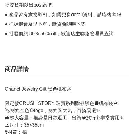
批發貨期以出post為準

● 產品皆有實物影相，如需更多detail資料，請聯絡客服

● 把握機會及早下單，斷貨會隨時下架

● 批發價約 30%-50% off，歡迎店主聯絡管理員查詢
商品詳情
Chanel Jewelry Gift 黑色帆布袋
限定款CRUSH STORY 珠寶系列贈品黑色⚫帆布袋👜
🏷️簡約金色🟡logo，簡約又大氣，百搭易襯✨
💼超大容量，無論是日常返工、出街❤️旅行都非常實用✈️
📐尺寸：35×35cm
❣️材質：棉