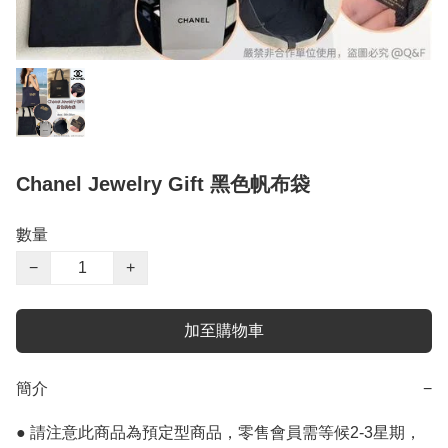
Chanel Jewelry Gift 黑色帆布袋
數量
−
+
加至購物車
簡介
−
● 請注意此商品為預定型商品，零售會員需等候2-3星期，