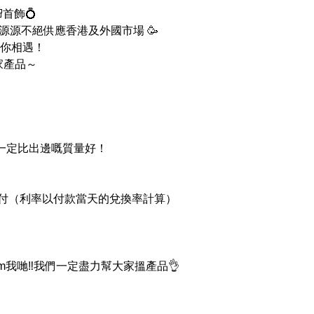
首飾💍
 ，源源不絕供應香港及外國市場 🥳
你相遇！
家產品～
品一定比出邊嘅質量好！
支付（利率以付款當天的兌換率計算）
我哋‼我們一定盡力幫大家搵產品👌