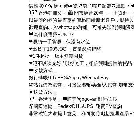
供應 衫👕👗褲👖鞋👟襪🧦袋👜帽👒配飾🧣運動🧢
🇭🇰香港註冊公司 🛍 門市經營20年，一手貨源
以最優的品質最實惠的價格回饋新老客戶，期待與
歡迎查詢加入whatsapp群組，可搶先睇到我哋獨
🌟為什麼選擇FUKU?
❤源頭一手貨源，保證有水位
❤出貨前100%QC ，質量嚴格把關
❤1件起批，店主無需囤貨
❤絕不以次充好 / 以好充正，相信我哋提供的貨
🌟收款方式：
銀行轉帳/TT/ FPS/Alipay/Wechat Pay
網站報價為港幣，可接受港幣/美金/人民幣/加幣
🌟送貨方法：
🇭🇰香港本地：🚚順豐//gogovan到付/自取
🌎國際運輸：Fedex/DHL/UPS, 運費PM查詢
非常歡迎大家提出意見，亦可將你哋想搵嘅產品Pm