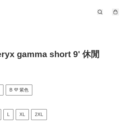
eryx gamma short 9' 休閒
B 💜 紫色
L
XL
2XL