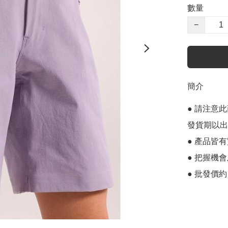
數量
−
簡介
● 請注意
發貨期以出p
● 產品皆有
● 把握機