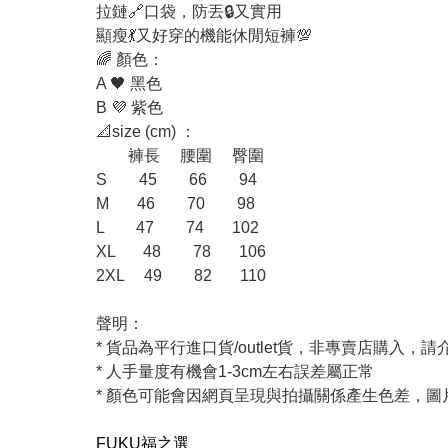
拉鏈🔗口袋，防丟🔒又實用
顯瘦💃又好穿的機能休閒短褲💯
🌈 顏色：
A 🖤 黑色
B 💜 紫色
📐size (cm) ：
褲長 腰圍 臀圍
S 45 66 94
M 46 70 98
L 47 74 102
XL 48 78 106
2XL 49 82 110
聲明：
* 貨品為平行進口貨/outlet貨，非專賣店購入，
* 人手量度有機會1-3cm左右誤差屬正常
* 顏色可能會因網頁呈現與拍攝關係產生色差，
FUKU福之選