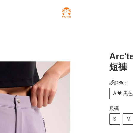
Arc't
短褲
🌈顏色：
A 🖤 黑色
尺碼
S
M