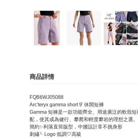
商品詳情
FQB6WJ05088
Arc'teryx gamma short 9' 休閒短褲
Gamma 短褲是一款功能齊全、用途廣泛的軟
配，使其成為健行、攀爬和輕度攀岩的理想之選。
簡約✨利落直筒版型，中腰設計👖不挑身形
刺繡🪡Logo 低調🤍高級