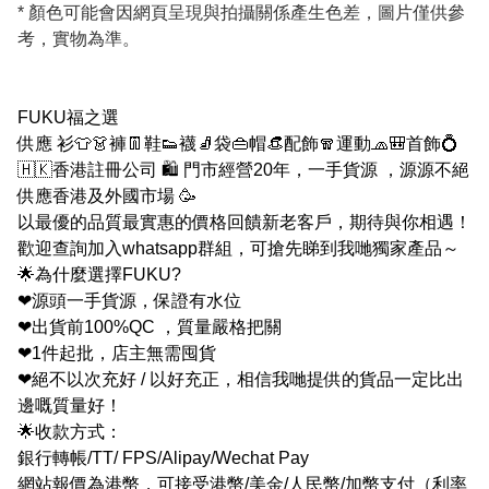
* 顏色可能會因網頁呈現與拍攝關係產生色差，圖片僅供參
考，實物為準。
FUKU福之選
供應 衫👕👗褲👖鞋👟襪🧦袋👜帽👒配飾🧣運動🧢🎒首飾💍
🇭🇰香港註冊公司 🛍 門市經營20年，一手貨源 ，源源不絕
供應香港及外國市場 🥳
以最優的品質最實惠的價格回饋新老客戶，期待與你相遇！
歡迎查詢加入whatsapp群組，可搶先睇到我哋獨家產品～
🌟為什麼選擇FUKU?
❤源頭一手貨源，保證有水位
❤出貨前100%QC ，質量嚴格把關
❤1件起批，店主無需囤貨
❤絕不以次充好 / 以好充正，相信我哋提供的貨品一定比出
邊嘅質量好！
🌟收款方式：
銀行轉帳/TT/ FPS/Alipay/Wechat Pay
網站報價為港幣，可接受港幣/美金/人民幣/加幣支付（利率