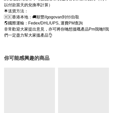
以付款當天的兌換率計算）
🌟送貨方法：
🇭🇰香港本地：🚚順豐//gogovan到付/自取
🌎國際運輸：Fedex/DHL/UPS, 運費PM查詢
非常歡迎大家提出意見，亦可將你哋想搵嘅產品Pm我哋‼我
們一定盡力幫大家搵產品👌
你可能感興趣的商品