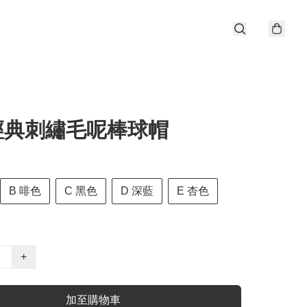
 經典刺繡毛呢棒球帽
B 啡色
C 黑色
D 深藍
E 杏色
+
加至購物車