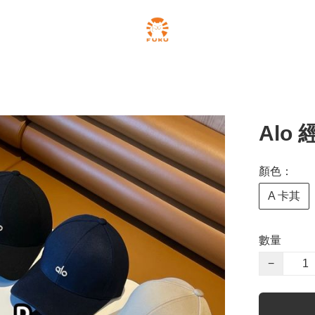
Alo
顏色：
A 卡其
數量
−