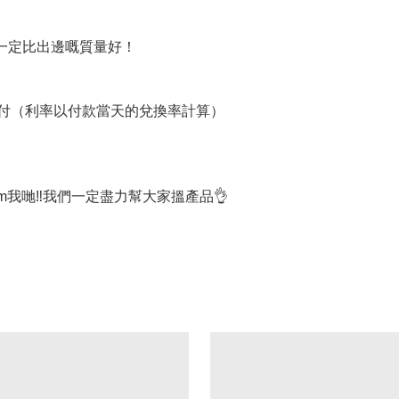
品一定比出邊嘅質量好！
支付（利率以付款當天的兌換率計算）
我哋‼我們一定盡力幫大家搵產品👌