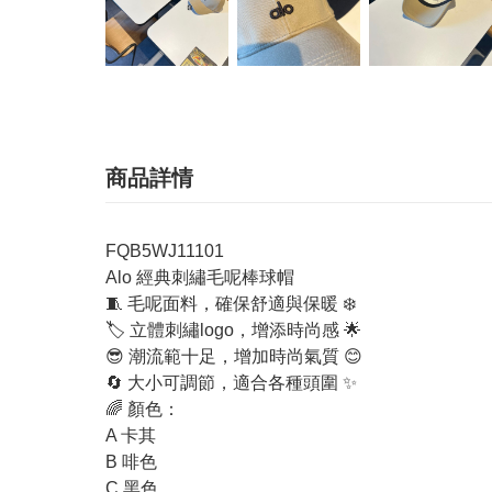
商品詳情
FQB5WJ11101
Alo 經典刺繡毛呢棒球帽
🧵 毛呢面料，確保舒適與保暖 ❄️
🏷️ 立體刺繡logo，增添時尚感 🌟
😎 潮流範十足，增加時尚氣質 😊
🔄 大小可調節，適合各種頭圍 ✨
🌈 顏色：
A 卡其
B 啡色
C 黑色