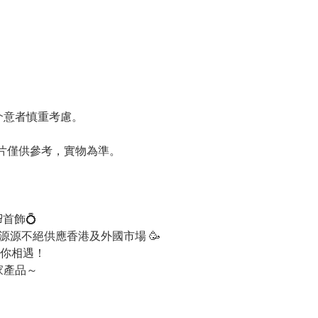
請介意者慎重考慮。
圖片僅供參考，實物為準。
首飾💍
 ，源源不絕供應香港及外國市場 🥳
你相遇！
家產品～