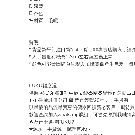
D 深藍
E 杏色
🌸材質：毛呢
聲明：
* 貨品為平行進口貨/outlet貨，非專賣店購入，
* 人手量度有機會1-3cm左右誤差屬正常
* 顏色可能會因網頁呈現與拍攝關係產生色差，
FUKU福之選
供應 衫👕👗褲👖鞋👟襪🧦袋👜帽👒配飾🧣運動🧢
🇭🇰香港註冊公司 🛍 門市經營20年，一手貨源
以最優的品質最實惠的價格回饋新老客戶，期待與
歡迎查詢加入whatsapp群組，可搶先睇到我哋獨
🌟為什麼選擇FUKU?
❤源頭一手貨源，保證有水位