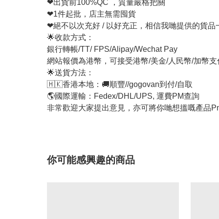
❤出貨前100%QC ，質量嚴格把關
❤1件起批，店主無需囤貨
❤絕不以次充好 / 以好充正，相信我哋提供的貨
🌟收款方式：
銀行轉帳/TT/ FPS/Alipay/Wechat Pay
網站報價為港幣，可接受港幣/美金/人民幣/加幣
🌟送貨方法：
🇭🇰香港本地：🚚順豐//gogovan到付/自取
🌎國際運輸：Fedex/DHL/UPS, 運費PM查詢
非常歡迎大家提出意見，亦可將你哋想搵嘅產品Pm
你可能感興趣的商品