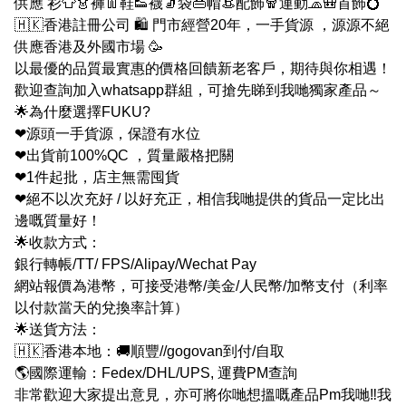
供應 衫👕👗褲👖鞋👟襪🧦袋👜帽👒配飾🧣運動🧢🎒首飾💍
🇭🇰香港註冊公司 🛍 門市經營20年，一手貨源 ，源源不絕
供應香港及外國市場 🥳
以最優的品質最實惠的價格回饋新老客戶，期待與你相遇！
歡迎查詢加入whatsapp群組，可搶先睇到我哋獨家產品～
🌟為什麼選擇FUKU?
❤源頭一手貨源，保證有水位
❤出貨前100%QC ，質量嚴格把關
❤1件起批，店主無需囤貨
❤絕不以次充好 / 以好充正，相信我哋提供的貨品一定比出
邊嘅質量好！
🌟收款方式：
銀行轉帳/TT/ FPS/Alipay/Wechat Pay
網站報價為港幣，可接受港幣/美金/人民幣/加幣支付（利率
以付款當天的兌換率計算）
🌟送貨方法：
🇭🇰香港本地：🚚順豐//gogovan到付/自取
🌎國際運輸：Fedex/DHL/UPS, 運費PM查詢
非常歡迎大家提出意見，亦可將你哋想搵嘅產品Pm我哋‼我