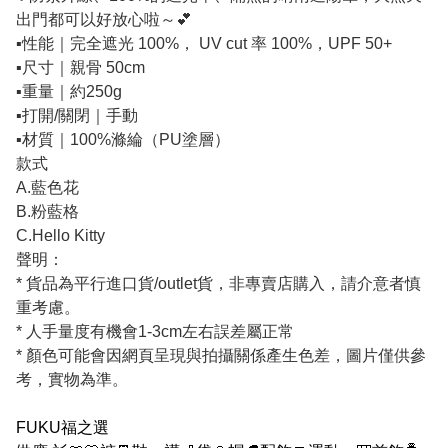
出門都可以好放心啦～💕
▪️性能｜完全遮光 100%， UV cut 率 100%，UPF 50+
▪️尺寸｜親骨 50cm
▪️重量｜約250g
▪️打開/關閉｜手動
▪️材質｜100%滌綸（PU塗層）
款式
A.藍色花
B.粉藍格
C.Hello Kitty
聲明：
* 貨品為平行進口貨/outlet貨，非專賣店購入，請介意者慎
重考慮。
* 人手量度有機會1-3cm左右誤差屬正常
* 顏色可能會因網頁呈現與拍攝關係產生色差，圖片僅供參
考，實物為準。
FUKU福之選