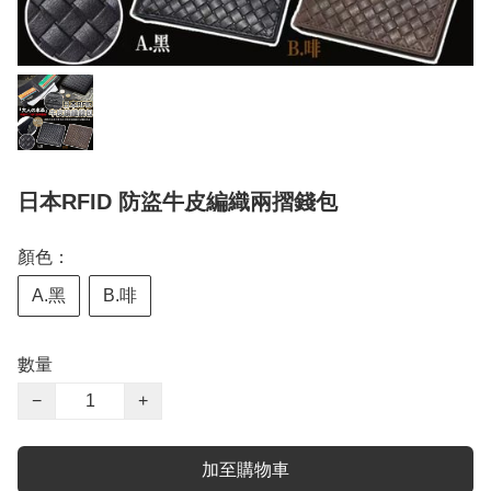
日本RFID 防盜牛皮編織兩摺錢包
顏色：
A.黑
B.啡
數量
−
+
加至購物車