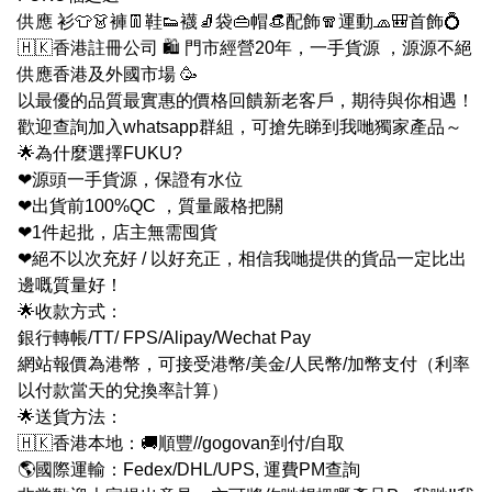
供應 衫👕👗褲👖鞋👟襪🧦袋👜帽👒配飾🧣運動🧢🎒首飾💍
🇭🇰香港註冊公司 🛍 門市經營20年，一手貨源 ，源源不絕
供應香港及外國市場 🥳
以最優的品質最實惠的價格回饋新老客戶，期待與你相遇！
歡迎查詢加入whatsapp群組，可搶先睇到我哋獨家產品～
🌟為什麼選擇FUKU?
❤源頭一手貨源，保證有水位
❤出貨前100%QC ，質量嚴格把關
❤1件起批，店主無需囤貨
❤絕不以次充好 / 以好充正，相信我哋提供的貨品一定比出
邊嘅質量好！
🌟收款方式：
銀行轉帳/TT/ FPS/Alipay/Wechat Pay
網站報價為港幣，可接受港幣/美金/人民幣/加幣支付（利率
以付款當天的兌換率計算）
🌟送貨方法：
🇭🇰香港本地：🚚順豐//gogovan到付/自取
🌎國際運輸：Fedex/DHL/UPS, 運費PM查詢