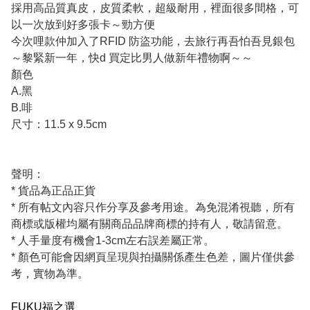
採用高品質真皮，皮質柔軟，超級耐用，裡面很多間格，可
以一次放到好多張卡～勁方便
今次哩款仲加入了RFID 防盜功能，去旅行再吾怕吾見銀包
～黎緊新一年，快d 買定比男人做新年禮物啊～～
顏色
A.黑
B.啡
尺寸：11.5 x 9.5cm
聲明：
* 貨品為正品正貨
* 所有帖文內容只作分享及參考用途。為免混淆視聽，所有
商標或版權均屬有關商品品牌商標的持有人，敬請留意。
* 人手量度有機會1-3cm左右誤差屬正常。
* 顏色可能會因網頁呈現與拍攝關係產生色差，圖片僅供參
考，實物為準。
FUKU福之選