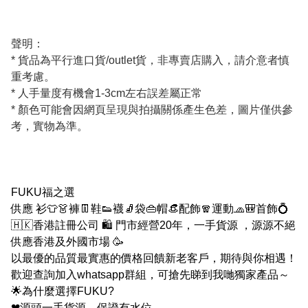
聲明：
* 貨品為平行進口貨/outlet貨，非專賣店購入，請介意者慎
重考慮。
* 人手量度有機會1-3cm左右誤差屬正常
* 顏色可能會因網頁呈現與拍攝關係產生色差，圖片僅供參
考，實物為準。
FUKU福之選
供應 衫👕👗褲👖鞋👟襪🧦袋👜帽👒配飾🧣運動🧢🎒首飾💍
🇭🇰香港註冊公司 🛍 門市經營20年，一手貨源 ，源源不絕
供應香港及外國市場 🥳
以最優的品質最實惠的價格回饋新老客戶，期待與你相遇！
歡迎查詢加入whatsapp群組，可搶先睇到我哋獨家產品～
🌟為什麼選擇FUKU?
❤源頭一手貨源，保證有水位