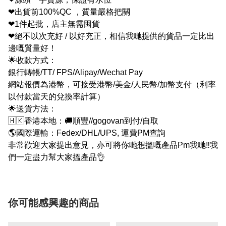
❤出貨前100%QC ，質量嚴格把關
❤1件起批，店主無需囤貨
❤絕不以次充好 / 以好充正，相信我哋提供的貨品一定比出
邊嘅質量好！
🌟收款方式：
銀行轉帳/TT/ FPS/Alipay/Wechat Pay
網站報價為港幣，可接受港幣/美金/人民幣/加幣支付（利率
以付款當天的兌換率計算）
🌟送貨方法：
🇭🇰香港本地：🚚順豐//gogovan到付/自取
🌎國際運輸：Fedex/DHL/UPS, 運費PM查詢
非常歡迎大家提出意見，亦可將你哋想搵嘅產品Pm我哋‼我
們一定盡力幫大家搵產品👌
你可能感興趣的商品