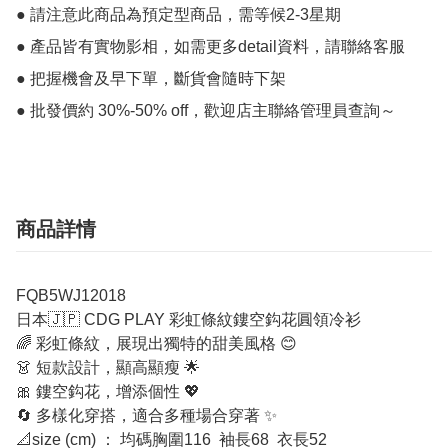
● 請注意此商品為預定型商品，需等候2-3星期

● 產品皆有實物影相，如需更多detail資料，請聯絡客服

● 把握機會及早下單，斷貨會隨時下架

● 批發價約 30%-50% off，歡迎店主聯絡管理員查詢～
商品詳情
FQB5WJ12018
日本🇯🇵 CDG PLAY 彩虹條紋鏤空鈎花圓領冷衫
🌈 彩虹條紋，展現出獨特的甜美風格 😊
👗 短款設計，顯高顯瘦 🌟
🎀 鏤空鈎花，增添個性 💖
🔄 多樣化穿搭，適合多種場合穿著 ✨
📐size (cm) ： 均碼胸圍116 袖長68 衣長52