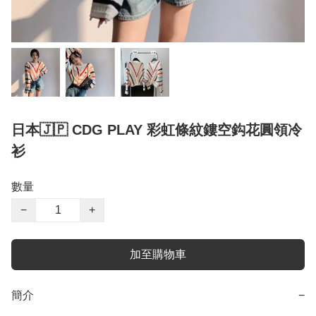
日本🇯🇵 CDG PLAY 彩虹條紋鏤空鈎花圓領冷
衫
數量
−
+
加至購物車
簡介
−