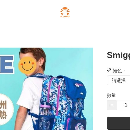
Smi
🌈 顏色：
數量
−