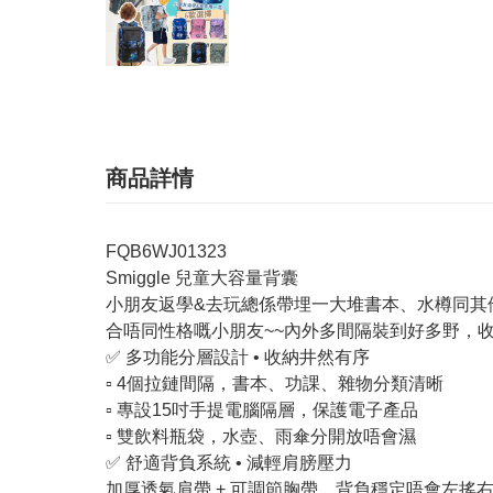
商品詳情
FQB6WJ01323
Smiggle 兒童大容量背囊
小朋友返學&去玩總係帶埋一大堆書本、水樽同其他隨
合唔同性格嘅小朋友~~內外多間隔裝到好多野，收
✅ 多功能分層設計 • 收納井然有序
▫️ 4個拉鏈間隔，書本、功課、雜物分類清晰
▫️ 專設15吋手提電腦隔層，保護電子產品
▫️ 雙飲料瓶袋，水壺、雨傘分開放唔會濕
✅ 舒適背負系統 • 減輕肩膀壓力
加厚透氣肩帶 + 可調節胸帶，背負穩定唔會左搖