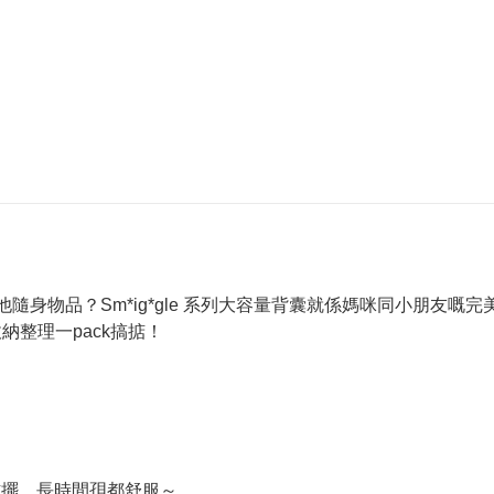
身物品？Sm*ig*gle 系列大容量背囊就係媽咪同小朋友嘅
納整理一pack搞掂！
右擺，長時間孭都舒服～