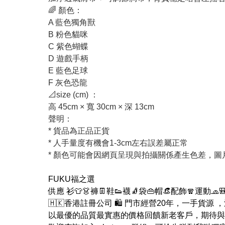
🌈 顏色：
A 藍色獨角獸
B 粉色貓咪
C 紫色蝴蝶
D 遊戲手柄
E 藍色足球
F 灰色恐龍
📐size (cm) ：
高 45cm × 寬 30cm × 深 13cm
聲明：
* 貨品為正品正貨
* 人手量度有機會1-3cm左右誤差屬正常
* 顏色可能會因網頁呈現與拍攝關係產生色差，
FUKU福之選
供應 衫👕👗褲👖鞋👟襪🧦袋👜帽👒配飾🧣運動🧢
🇭🇰香港註冊公司 🛍 門市經營20年，一手貨源
以最優的品質最實惠的價格回饋新老客戶，期待與