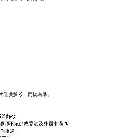
圖片僅供參考，實物為準。
首飾💍
 ，源源不絕供應香港及外國市場 🥳
你相遇！