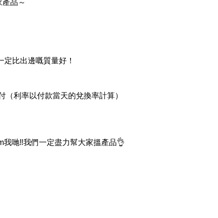
家產品～
品一定比出邊嘅質量好！
支付（利率以付款當天的兌換率計算）
我哋‼我們一定盡力幫大家搵產品👌