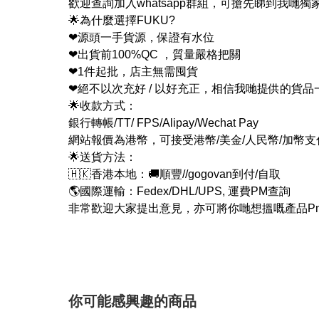
歡迎查詢加入whatsapp群組，可搶先睇到我哋獨
🌟為什麼選擇FUKU?
❤源頭一手貨源，保證有水位
❤出貨前100%QC ，質量嚴格把關
❤1件起批，店主無需囤貨
❤絕不以次充好 / 以好充正，相信我哋提供的貨
🌟收款方式：
銀行轉帳/TT/ FPS/Alipay/Wechat Pay
網站報價為港幣，可接受港幣/美金/人民幣/加幣
🌟送貨方法：
🇭🇰香港本地：🚚順豐//gogovan到付/自取
🌎國際運輸：Fedex/DHL/UPS, 運費PM查詢
非常歡迎大家提出意見，亦可將你哋想搵嘅產品Pm
你可能感興趣的商品