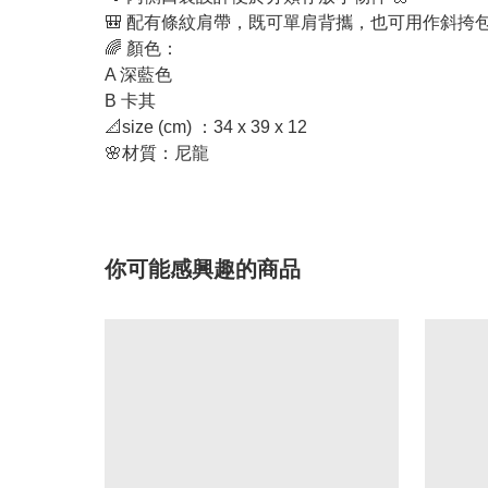
🎒 配有條紋肩帶，既可單肩背攜，也可用作斜挎包 
🌈 顏色：
A 深藍色
B 卡其
📐size (cm) ：34 x 39 x 12
🌸材質：尼龍
你可能感興趣的商品