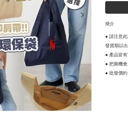
簡介
● 請注意
發貨期以出p
● 產品皆有
● 把握機
● 批發價約