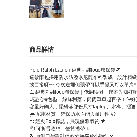
商品詳情
Polo Ralph Lauren 經典刺繡logo環保袋💕
這款雨包採用防水防潑水尼龍布料製成，設計精緻
勁百搭呀~~ 今次送埋側孭帶可以手提又可以單肩!! 
👜 經典刺繡logo環保袋｜低調得嚟，摸落先知好
U型托特包型，線條利落，簡簡單單超百搭！仲好
容量好夠大，擺得落部份尺寸laptop、水樽、摺
🌧️ 尼龍材質，確保防水性能與耐用性 😊
🎨 經典Polo標誌，展現優雅氣質 💖
📦 可折疊收納，便於攜帶 ✨
📂 內側口袋設計便於分類存放小物件 🌼