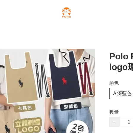
Polo
log
顏色
A 深藍色
數量
−