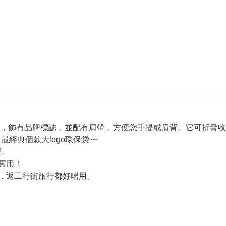
，飾有品牌標誌，並配有肩帶，方便您手提或肩背。它可折疊收
最經典個款大logo環保袋~~
嘢。
實用！
遮，返工行街旅行都好啱用。