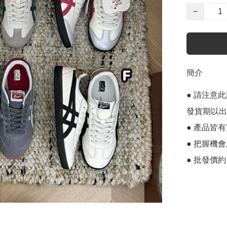
−
簡介
● 請注意
發貨期以出p
● 產品皆有
● 把握機
● 批發價約