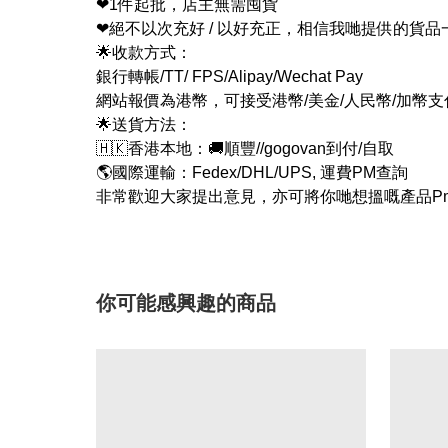
❤1件起批，店主無需囤貨
❤絕不以次充好 / 以好充正，相信我哋提供的貨
🌟收款方式：
銀行轉帳/TT/ FPS/Alipay/Wechat Pay
網站報價為港幣，可接受港幣/美金/人民幣/加幣
🌟送貨方法：
🇭🇰香港本地：🚚順豐//gogovan到付/自取
🌎國際運輸：Fedex/DHL/UPS, 運費PM查詢
非常歡迎大家提出意見，亦可將你哋想搵嘅產品Pm
你可能感興趣的商品