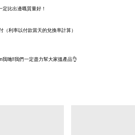
品一定比出邊嘅質量好！
支付（利率以付款當天的兌換率計算）
我哋‼我們一定盡力幫大家搵產品👌