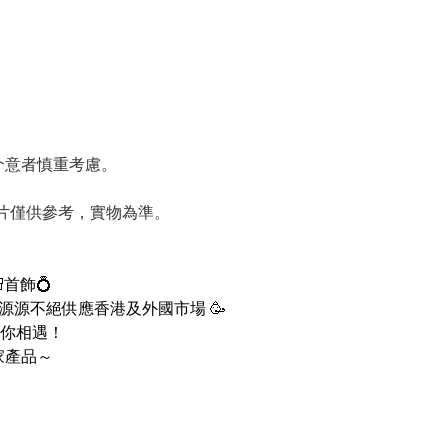
請介意者慎重考慮。
圖片僅供參考，實物為準。
首飾💍
 ，源源不絕供應香港及外國市場 🥳
你相遇！
家產品～