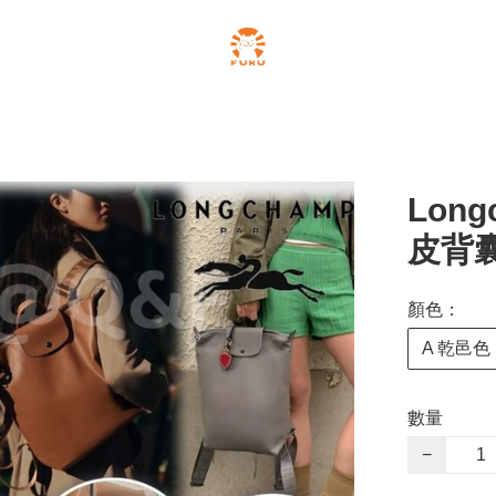
Longc
皮背
顏色：
A 乾邑色
數量
−