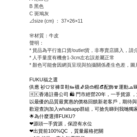
B 黑色
C 斑鳩灰
📐size (cm) ： 37×26×11
🌸材質：牛皮
聲明：
* 貨品為平行進口貨/outlet貨，非專賣店購入，
* 人手量度有機會1-3cm左右誤差屬正常
* 顏色可能會因網頁呈現與拍攝關係產生色差，
FUKU福之選
供應 衫👕👗褲👖鞋👟襪🧦袋👜帽👒配飾🧣運動🧢
🇭🇰香港註冊公司 🛍 門市經營20年，一手貨源
以最優的品質最實惠的價格回饋新老客戶，期待與
歡迎查詢加入whatsapp群組，可搶先睇到我哋獨
🌟為什麼選擇FUKU?
❤源頭一手貨源，保證有水位
❤出貨前100%QC ，質量嚴格把關