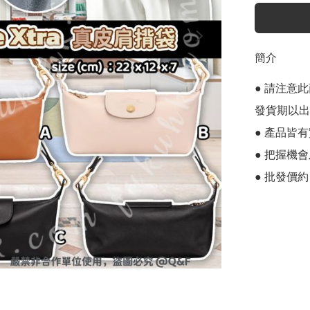
簡介
● 請注意
發貨期以出p
● 產品皆有
● 把握機
● 批發價約