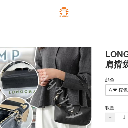
LONG
肩揹袋
顏色
A 🍁 棕色
數量
−