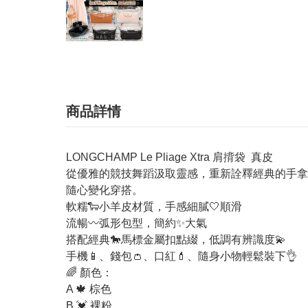
商品詳情
LONGCHAMP Le Pliage Xtra 肩揹袋 真皮
從優雅的競技舞蹈汲取靈感，重新詮釋經典的手拿
隨心變化穿搭。
軟糯🐑小羊皮材質，手感細膩🤍順滑
流暢〰️弧形包型，簡約✨大氣
搭配經典🐎馬標金屬扣點綴，低調有辨識度💫
手機📱、錢包👛、口紅💄、隨身小物輕鬆裝下👌
🌈 顏色：
A 🍁 棕色
B 💓 裸粉