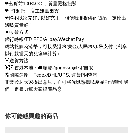
❤出貨前100%QC ，質量嚴格把關
❤1件起批，店主無需囤貨
❤絕不以次充好 / 以好充正，相信我哋提供的貨品一定比出
邊嘅質量好！
🌟收款方式：
銀行轉帳/TT/ FPS/Alipay/Wechat Pay
網站報價為港幣，可接受港幣/美金/人民幣/加幣支付（利率
以付款當天的兌換率計算）
🌟送貨方法：
🇭🇰香港本地：🚚順豐//gogovan到付/自取
🌎國際運輸：Fedex/DHL/UPS, 運費PM查詢
非常歡迎大家提出意見，亦可將你哋想搵嘅產品Pm我哋‼我
們一定盡力幫大家搵產品👌
你可能感興趣的商品