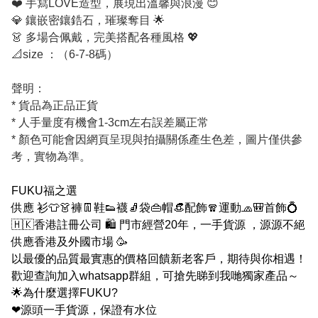
❤️ 手寫LOVE造型，展現出溫馨與浪漫 😊
💎 鑲嵌密鑲鋯石，璀璨奪目 🌟
👗 多場合佩戴，完美搭配各種風格 💖
📐size ：（6-7-8碼）
聲明：
* 貨品為正品正貨
* 人手量度有機會1-3cm左右誤差屬正常
* 顏色可能會因網頁呈現與拍攝關係產生色差，圖片僅供參
考，實物為準。
FUKU福之選
供應 衫👕👗褲👖鞋👟襪🧦袋👜帽👒配飾🧣運動🧢🎒首飾💍
🇭🇰香港註冊公司 🛍 門市經營20年，一手貨源 ，源源不絕
供應香港及外國市場 🥳
以最優的品質最實惠的價格回饋新老客戶，期待與你相遇！
歡迎查詢加入whatsapp群組，可搶先睇到我哋獨家產品～
🌟為什麼選擇FUKU?
❤源頭一手貨源，保證有水位