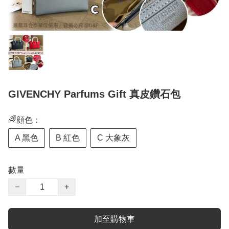
GIVENCHY Parfums Gift 真皮鑽石包
🌈顔色：
A 黑色
B 紅色
C 大象灰
數量
−
+
加至購物車