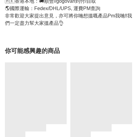
🇭🇰香港本地：🚚順豐//gogovan到付/自取
🌎國際運輸：Fedex/DHL/UPS, 運費PM查詢
非常歡迎大家提出意見，亦可將你哋想搵嘅產品Pm我哋‼我
們一定盡力幫大家搵產品👌
你可能感興趣的商品