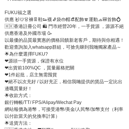
FUKU福之選
供應 衫👕👗褲👖鞋👟襪🧦袋👜帽👒配飾🧣運動🧢🎒首飾💍
🇭🇰香港註冊公司 🛍 門市經營20年，一手貨源 ，源源不絕
供應香港及外國市場 🥳
以最優的品質最實惠的價格回饋新老客戶，期待與你相遇！
歡迎查詢加入whatsapp群組，可搶先睇到我哋獨家產品～
🌟為什麼選擇FUKU?
❤源頭一手貨源，保證有水位
❤出貨前100%QC ，質量嚴格把關
❤1件起批，店主無需囤貨
❤絕不以次充好 / 以好充正，相信我哋提供的貨品一定比出
邊嘅質量好！
🌟收款方式：
銀行轉帳/TT/ FPS/Alipay/Wechat Pay
網站報價為港幣，可接受港幣/美金/人民幣/加幣支付（利率
以付款當天的兌換率計算）
🌟送貨方法：