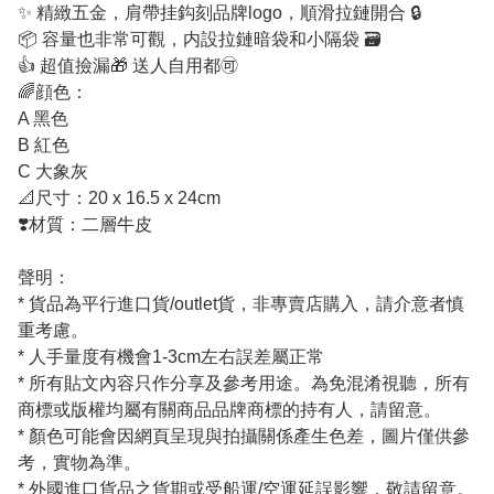
✨ 精緻五金，肩帶挂鈎刻品牌logo，順滑拉鏈開合 🔒
📦 容量也非常可觀，内設拉鏈暗袋和小隔袋 🗃️
👍 超值撿漏🎁 送人自用都🉑
🌈顔色：
A 黑色
B 紅色
C 大象灰
📐尺寸：20 x 16.5 x 24cm
❣️材質：二層牛皮
聲明：
* 貨品為平行進口貨/outlet貨，非專賣店購入，請介意者慎
重考慮。
* 人手量度有機會1-3cm左右誤差屬正常
* 所有貼文內容只作分享及參考用途。為免混淆視聽，所有
商標或版權均屬有關商品品牌商標的持有人，請留意。
* 顏色可能會因網頁呈現與拍攝關係產生色差，圖片僅供參
考，實物為準。
* 外國進口貨品之貨期或受船運/空運延誤影響，敬請留意。