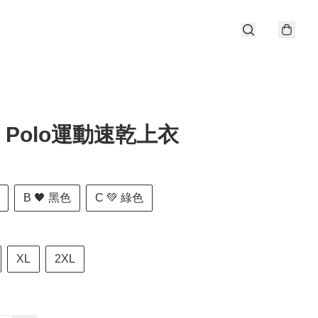
rt Polo運動速乾上衣
B 🖤 黑色
C 💚 綠色
XL
2XL