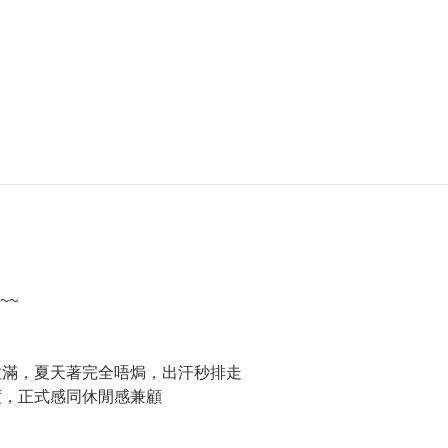
~~
拉滿，夏天著完全唔焗，出汗秒排走
度，正式感同休閒感兼顧