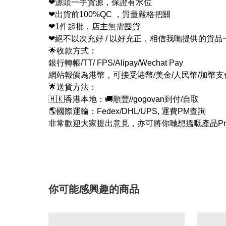
❤源頭一手貨源，保證有水位
❤出貨前100%QC ，質量嚴格把關
❤1件起批，店主無需囤貨
❤絕不以次充好 / 以好充正，相信我哋提供的貨
🌟收款方式：
銀行轉帳/TT/ FPS/Alipay/Wechat Pay
網站報價為港幣，可接受港幣/美金/人民幣/加幣
🌟送貨方法：
🇭🇰香港本地：🚚順豐//gogovan到付/自取
🌎國際運輸：Fedex/DHL/UPS, 運費PM查詢
非常歡迎大家提出意見，亦可將你哋想搵嘅產品Pm
你可能感興趣的商品