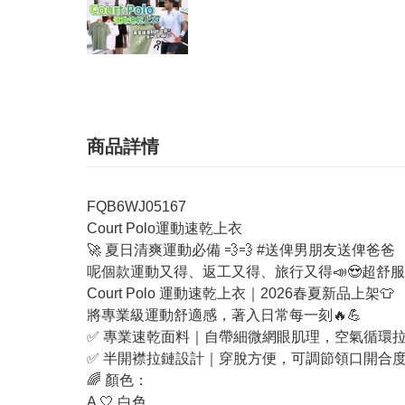
商品詳情
FQB6WJ05167
Court Polo運動速乾上衣
🚀 夏日清爽運動必備 💨💨 #送俾男朋友送俾爸爸
呢個款運動又得、返工又得、旅行又得📣😍超舒服
Court Polo 運動速乾上衣｜2026春夏新品上架👕
將專業級運動舒適感，著入日常每一刻🔥💪
✅ 專業速乾面料｜自帶細微網眼肌理，空氣循環
✅ 半開襟拉鏈設計｜穿脫方便，可調節領口開合
🌈 顏色：
A 🤍 白色