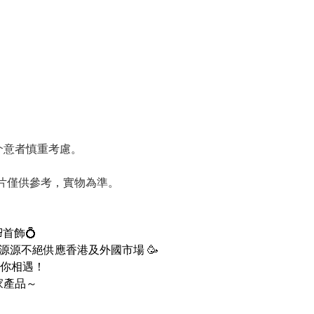
請介意者慎重考慮。
圖片僅供參考，實物為準。
首飾💍
 ，源源不絕供應香港及外國市場 🥳
你相遇！
家產品～