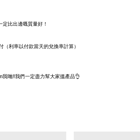
品一定比出邊嘅質量好！
支付（利率以付款當天的兌換率計算）
我哋‼我們一定盡力幫大家搵產品👌