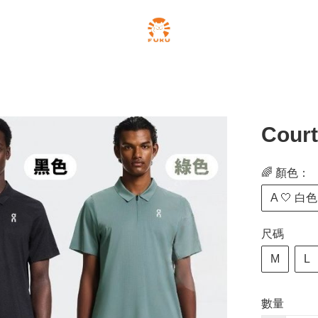
Cou
🌈 顏色：
A 🤍 白色
尺碼
M
L
數量