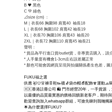
B 🖤 黑色
C 💚 綠色
📐size (cm) ：
M｜衣長66 胸圍98 肩寬40 袖長18
L｜衣長68 胸圍102 肩寬42 袖長19
XL｜衣長70 胸圍106 肩寬43 袖長20
2XL｜衣長72 胸圍110 肩寬45 袖長21
聲明：
* 貨品為平行進口貨/outlet貨，非專賣店購入，
* 人手量度有機會1-3cm左右誤差屬正常
* 顏色可能會因網頁呈現與拍攝關係產生色差，
FUKU福之選
供應 衫👕👗褲👖鞋👟襪🧦袋👜帽👒配飾🧣運動🧢
🇭🇰香港註冊公司 🛍 門市經營20年，一手貨源
以最優的品質最實惠的價格回饋新老客戶，期待與
歡迎查詢加入whatsapp群組，可搶先睇到我哋獨
🌟為什麼選擇FUKU?