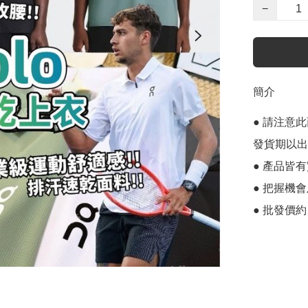
−
簡介
● 請注意
發貨期以出p
● 產品皆有
● 把握機