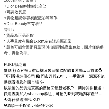
100%正品，限量！
⭐Dior Beauty性價比高🥰
⭐可調效長度
⭐實物超靚😊容易配襯衫等等🥰
⭐Dior Beauty罕有贈品
聲明：
* 貨品為正品正貨
* 人手量度有機會1-3cm左右誤差屬正常
* 顏色可能會因網頁呈現與拍攝關係產生色差，圖片僅供參
考，實物為準。
FUKU福之選
供應 衫👕👗褲👖鞋👟襪🧦袋👜帽👒配飾🧣運動🧢🎒首飾💍
🇭🇰香港註冊公司 🛍 門市經營20年，一手貨源 ，源源不絕
供應香港及外國市場 🥳
以最優的品質最實惠的價格回饋新老客戶，期待與你相遇！
歡迎查詢加入whatsapp群組，可搶先睇到我哋獨家產品～
🌟為什麼選擇FUKU?
❤源頭一手貨源，保證有水位