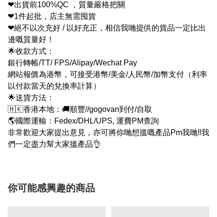
❤出貨前100%QC ，質量嚴格把關
❤1件起批，店主無需囤貨
❤絕不以次充好 / 以好充正，相信我哋提供的貨品一定比出
邊嘅質量好！
🌟收款方式：
銀行轉帳/TT/ FPS/Alipay/Wechat Pay
網站報價為港幣，可接受港幣/美金/人民幣/加幣支付（利率
以付款當天的兌換率計算）
🌟送貨方法：
🇭🇰香港本地：🚚順豐//gogovan到付/自取
🌎國際運輸：Fedex/DHL/UPS, 運費PM查詢
非常歡迎大家提出意見，亦可將你哋想搵嘅產品Pm我哋‼我
們一定盡力幫大家搵產品👌
你可能感興趣的商品