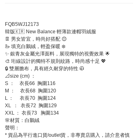
FQB5WJ12173
韓版🇰🇷 New Balance 輕薄款連帽羽絨服
👖 男女皆宜，時尚好搭配 😊
🦢 填充白鵝絨，輕盈保暖 ❄️
✨ 銀青灰金屬光澤面料，展現獨特的視覺效果 🌟
🎨 珩線設計的獨特不規則紋路，時尚感十足 💖
🔒 雙層膽布，具有經久耐穿的特性 🧥
📐size (cm) ：
S ： 衣長66 胸圍116
M ： 衣長68 胸圍120
L ： 衣長70 胸圍124
XL ： 衣長72 胸圍129
XXL ： 衣長73 胸圍134
🌸材質：白鵝絨
聲明：
* 貨品為平行進口貨/outlet貨，非專賣店購入，請介意者慎