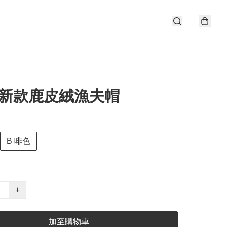
 新款鹿皮絨漁夫帽
B 啡色
+
加至購物車