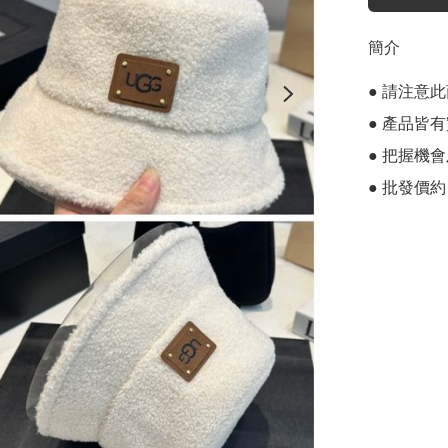
簡介
● 請注意
● 產品皆有
● 把握機
● 批發價約