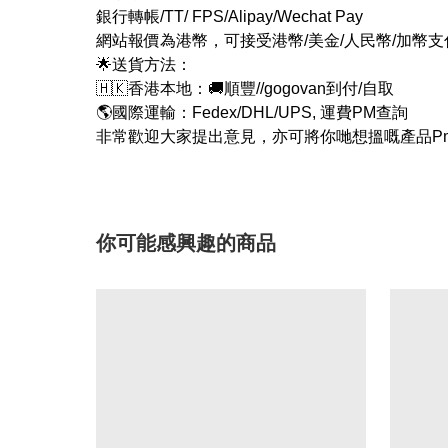
銀行轉帳/TT/ FPS/Alipay/Wechat Pay
網站報價為港幣，可接受港幣/美金/人民幣/加幣
🌟送貨方法：
🇭🇰香港本地：🚚順豐//gogovan到付/自取
🌎國際運輸：Fedex/DHL/UPS, 運費PM查詢
非常歡迎大家提出意見，亦可將你哋想搵嘅產品Pm
你可能感興趣的商品