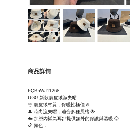
商品詳情
FQB5WJ11268
UGG 新款鹿皮絨漁夫帽
🦌 鹿皮絨材質，保暖性極佳 ❄️
🎩 時尚漁夫帽，適合多種風格 🌟
☁️ 加絨內襯為耳部提供額外的保護與溫暖 😊
🌈 顏色：