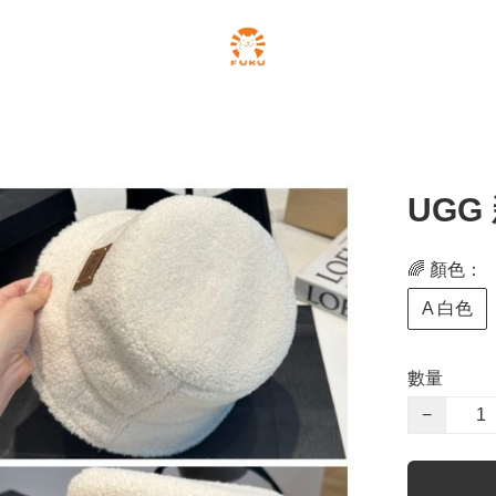
UGG
🌈 顏色：
A 白色
數量
−