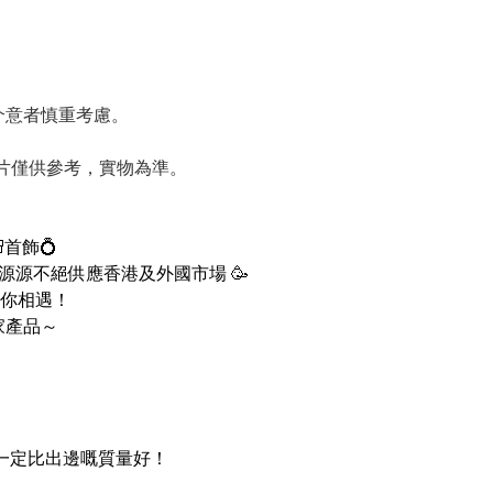
請介意者慎重考慮。
圖片僅供參考，實物為準。
首飾💍
 ，源源不絕供應香港及外國市場 🥳
你相遇！
家產品～
品一定比出邊嘅質量好！