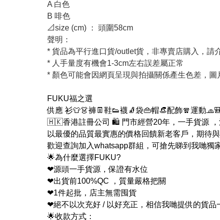
A 白色
B 啡色
📐size (cm) ： 頭圍58cm
聲明：
* 貨品為平行進口貨/outlet貨，非專賣店購入，
* 人手量度有機會1-3cm左右誤差屬正常
* 顏色可能會因網頁呈現與拍攝關係產生色差，
FUKU福之選
供應 衫👕👗褲👖鞋👟襪🧦袋👜帽👒配飾🧣運動🧢
🇭🇰香港註冊公司 🛍 門市經營20年，一手貨源
以最優的品質最實惠的價格回饋新老客戶，期待與
歡迎查詢加入whatsapp群組，可搶先睇到我哋獨
🌟為什麼選擇FUKU?
❤源頭一手貨源，保證有水位
❤出貨前100%QC ，質量嚴格把關
❤1件起批，店主無需囤貨
❤絕不以次充好 / 以好充正，相信我哋提供的貨
🌟收款方式：