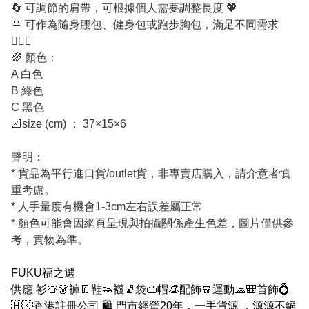
🔄 可調節的肩帶，可根據個人需要調整長度 💖
👜 可作為隨身腰包、健身包或跑步胸包，滿足不同需求
🏃‍♀️✨
🌈 顏色：
A 白色
B 綠色
C 黑色
📐size (cm) ： 37×15×6
聲明：
* 貨品為平行進口貨/outlet貨，非專賣店購入，請介意者慎
重考慮。
* 人手量度有機會1-3cm左右誤差屬正常
* 顏色可能會因網頁呈現與拍攝關係產生色差，圖片僅供參
考，實物為準。
FUKU福之選
供應 衫👕👗褲👖鞋👟襪🧦袋👜帽👒配飾🧣運動🧢🎒首飾💍
🇭🇰香港註冊公司 🛍 門市經營20年，一手貨源 ，源源不絕