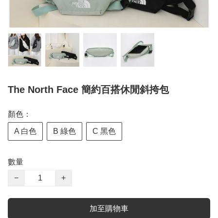
The North Face 簡約百搭休閒斜挎包
顏色：
A 白色
B 綠色
C 黑色
數量
−
+
加至購物車