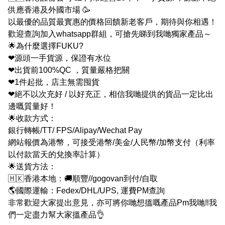
供應香港及外國市場 🥳
以最優的品質最實惠的價格回饋新老客戶，期待與你相遇！
歡迎查詢加入whatsapp群組，可搶先睇到我哋獨家產品～
🌟為什麼選擇FUKU?
❤源頭一手貨源，保證有水位
❤出貨前100%QC ，質量嚴格把關
❤1件起批，店主無需囤貨
❤絕不以次充好 / 以好充正，相信我哋提供的貨品一定比出
邊嘅質量好！
🌟收款方式：
銀行轉帳/TT/ FPS/Alipay/Wechat Pay
網站報價為港幣，可接受港幣/美金/人民幣/加幣支付（利率
以付款當天的兌換率計算）
🌟送貨方法：
🇭🇰香港本地：🚚順豐//gogovan到付/自取
🌎國際運輸：Fedex/DHL/UPS, 運費PM查詢
非常歡迎大家提出意見，亦可將你哋想搵嘅產品Pm我哋‼我
們一定盡力幫大家搵產品👌