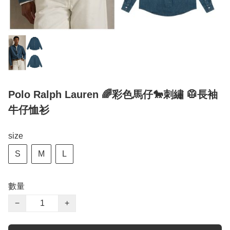
Polo Ralph Lauren 🌈彩色馬仔🐎刺繡 🥼長袖
牛仔恤衫
size
S
M
L
數量
−
+