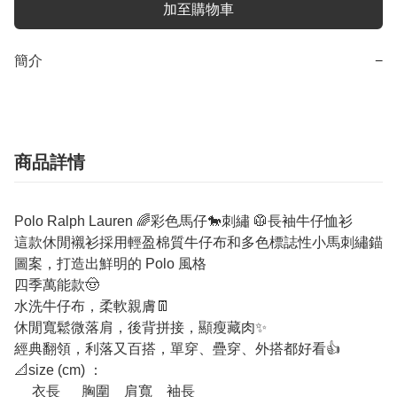
加至購物車
簡介
−
商品詳情
Polo Ralph Lauren 🌈彩色馬仔🐎刺繡 🥼長袖牛仔恤衫
這款休閒襯衫採用輕盈棉質牛仔布和多色標誌性小馬刺繡錨
圖案，打造出鮮明的 Polo 風格
四季萬能款🤠
水洗牛仔布，柔軟親膚👖
休閒寬鬆微落肩，後背拼接，顯瘦藏肉✨
經典翻領，利落又百搭，單穿、疊穿、外搭都好看👍
📐size (cm) ：
衣長 胸圍 肩寬 袖長