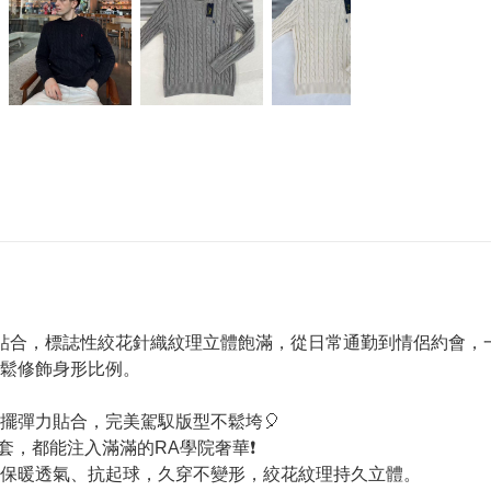
貼合，標誌性絞花針織紋理立體飽滿，從日常通勤到情侶約會，一件
鬆修飾身形比例。
擺彈力貼合，完美駕馭版型不鬆垮🎈
，都能注入滿滿的RA學院奢華❗️
，保暖透氣、抗起球，久穿不變形，絞花紋理持久立體。