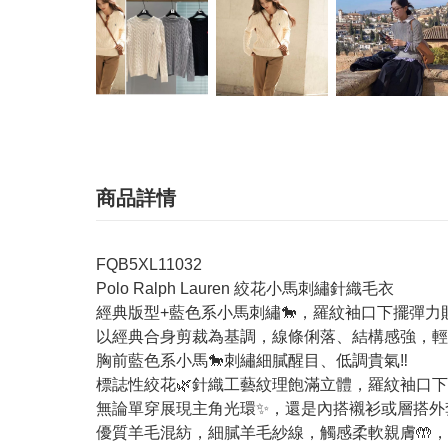
商品詳情
FQB5XL11032
Polo Ralph Lauren 絞花小馬刺繡針織毛衣
經典版型+藍色系小馬刺繡🐎，羅紋袖口下擺彈力
以經典合身剪裁為基調，線條俐落、結構感強，輕
胸前藍色系小馬🐎刺繡細膩醒目、低調貴氣‼️
標誌性絞花🌿針織工藝紋理飽滿立體，羅紋袖口下
無論單穿展現主角光環✨，還是內搭襯衫或層搭外套
優質羊毛混紡，細膩羊毛紗線，觸感柔軟親膚🤲