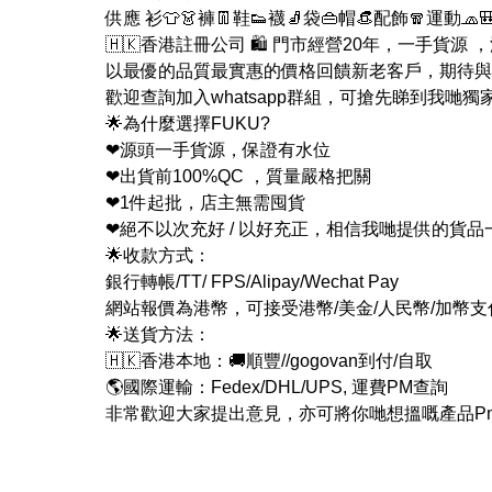
供應 衫👕👗褲👖鞋👟襪🧦袋👜帽👒配飾🧣運動🧢
🇭🇰香港註冊公司 🛍 門市經營20年，一手貨源
以最優的品質最實惠的價格回饋新老客戶，期待與
歡迎查詢加入whatsapp群組，可搶先睇到我哋獨
🌟為什麼選擇FUKU?
❤源頭一手貨源，保證有水位
❤出貨前100%QC ，質量嚴格把關
❤1件起批，店主無需囤貨
❤絕不以次充好 / 以好充正，相信我哋提供的貨
🌟收款方式：
銀行轉帳/TT/ FPS/Alipay/Wechat Pay
網站報價為港幣，可接受港幣/美金/人民幣/加幣
🌟送貨方法：
🇭🇰香港本地：🚚順豐//gogovan到付/自取
🌎國際運輸：Fedex/DHL/UPS, 運費PM查詢
非常歡迎大家提出意見，亦可將你哋想搵嘅產品Pm