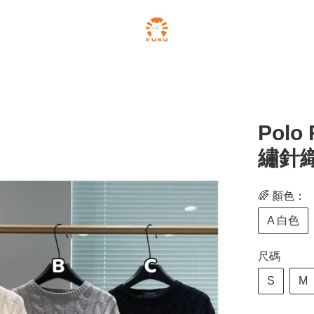
Polo
繡針
🌈 顏色：
A 白色
尺碼
S
M