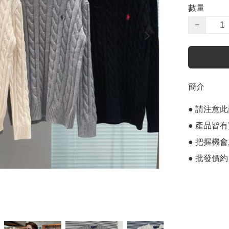
數量
−
簡介
● 請注意
● 產品皆有
● 把握機
● 批發價約