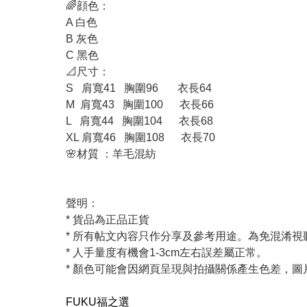
🌈顔色：
A 白色
B 灰色
C 黑色
📐尺寸：
S 肩寬41 胸圍96 衣長64
M 肩寬43 胸圍100 衣長66
L 肩寬44 胸圍104 衣長68
XL 肩寬46 胸圍108 衣長70
🌸材質 ：羊毛混紡
聲明：
* 貨品為正品正貨
* 所有帖文內容只作分享及參考用途。為免混淆
* 人手量度有機會1-3cm左右誤差屬正常。
* 顏色可能會因網頁呈現與拍攝關係產生色差，
FUKU福之選