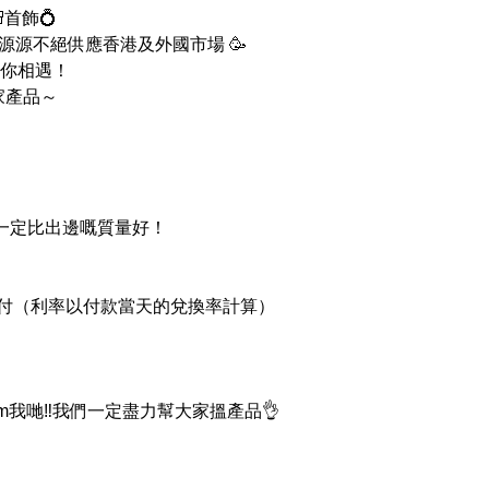
首飾💍
 ，源源不絕供應香港及外國市場 🥳
你相遇！
家產品～
品一定比出邊嘅質量好！
支付（利率以付款當天的兌換率計算）
我哋‼我們一定盡力幫大家搵產品👌