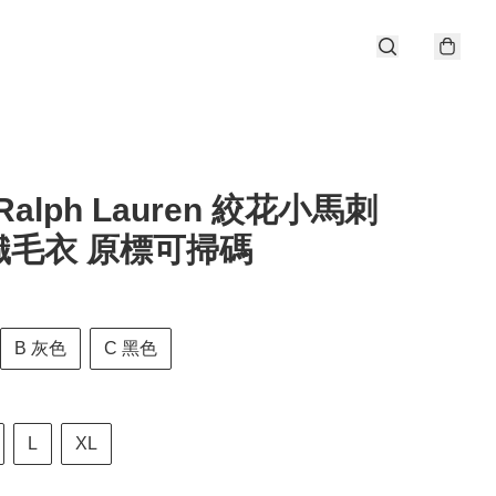
 Ralph Lauren 絞花小馬刺
織毛衣 原標可掃碼
B 灰色
C 黑色
L
XL