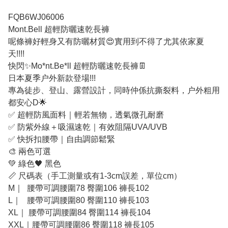
FQB6WJ06006
Mont.Bell 超輕防曬速乾長褲
呢條褲好輕身又有防曬材質😍實用到不得了尤其依家夏
天!!!!
快閃✨Mo*nt.Be*ll 超輕防曬速乾長褲👖
日本夏季户外新款登場!!!
專為徒步、登山、露營設計，同時仲係抗撕裂料，户外粗用
都安心D🌟
✅ 超輕防風面料｜輕若無物，透氣微孔耐磨
✅ 防紫外線＋吸濕速乾｜有效阻隔UVA/UVB
✅ 快拆扣腰帶｜自由調節鬆緊
🎨 兩色可選
💚 綠色🖤 黑色
📏 尺碼表（手工測量或有1-3cm誤差，單位cm）
M｜ 腰帶可調腰圍78 臀圍106 褲長102
L｜ 腰帶可調腰圍80 臀圍110 褲長103
XL｜ 腰帶可調腰圍84 臀圍114 褲長104
XXL｜腰帶可調腰圍86 臀圍118 褲長105