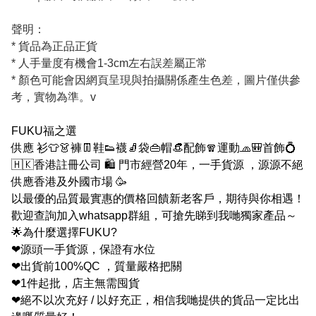
聲明：
* 貨品為正品正貨
* 人手量度有機會1-3cm左右誤差屬正常
* 顏色可能會因網頁呈現與拍攝關係產生色差，圖片僅供參
考，實物為準。v
FUKU福之選
供應 衫👕👗褲👖鞋👟襪🧦袋👜帽👒配飾🧣運動🧢🎒首飾💍
🇭🇰香港註冊公司 🛍 門市經營20年，一手貨源 ，源源不絕
供應香港及外國市場 🥳
以最優的品質最實惠的價格回饋新老客戶，期待與你相遇！
歡迎查詢加入whatsapp群組，可搶先睇到我哋獨家產品～
🌟為什麼選擇FUKU?
❤源頭一手貨源，保證有水位
❤出貨前100%QC ，質量嚴格把關
❤1件起批，店主無需囤貨
❤絕不以次充好 / 以好充正，相信我哋提供的貨品一定比出