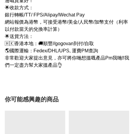
邊嘅質量好！
🌟收款方式：
銀行轉帳/TT/ FPS/Alipay/Wechat Pay
網站報價為港幣，可接受港幣/美金/人民幣/加幣支付（利率
以付款當天的兌換率計算）
🌟送貨方法：
🇭🇰香港本地：🚚順豐//gogovan到付/自取
🌎國際運輸：Fedex/DHL/UPS, 運費PM查詢
非常歡迎大家提出意見，亦可將你哋想搵嘅產品Pm我哋‼我
們一定盡力幫大家搵產品👌
你可能感興趣的商品