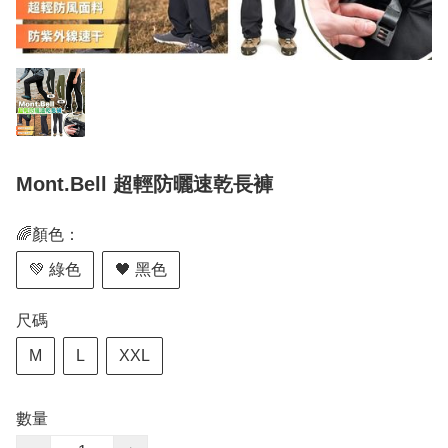
Mont.Bell 超輕防曬速乾長褲
🌈顏色：
💚 綠色
🖤 黑色
尺碼
M
L
XXL
數量