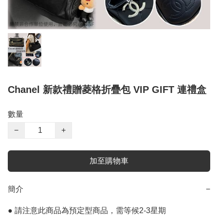
Chanel 新款禮贈菱格折疊包 VIP GIFT 連禮盒
數量
−
+
加至購物車
簡介
−
● 請注意此商品為預定型商品，需等候2-3星期
