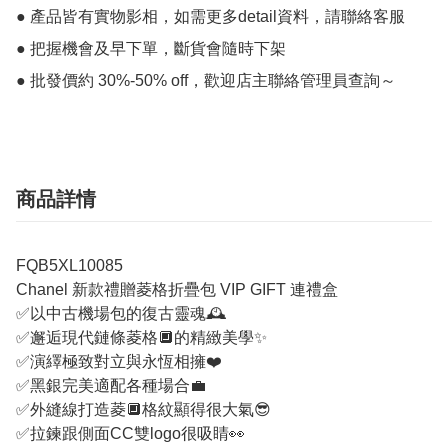
● 產品皆有實物影相，如需更多detail資料，請聯絡客服

● 把握機會及早下單，斷貨會隨時下架

● 批發價約 30%-50% off，歡迎店主聯絡管理員查詢～
商品詳情
FQB5XL10085
Chanel 新款禮贈菱格折疊包 VIP GIFT 連禮盒
✅以中古機場包的復古靈魂🕰️
✅邂逅現代鏈條菱格🔲的精緻美學✨
✅演繹極致對立與永恆相擁❤️
✅黑銀完美適配各種場合💼
✅外縫線打造菱🔲格紋顯得很大氣😎
✅拉鍊跟側面CC雙logo很吸睛👀