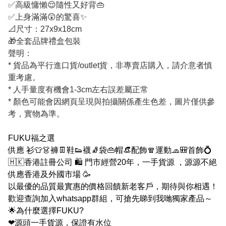
✅高級慵懶😌隨性又好背👜
✅上身滿滿😲的驚喜✨
📐尺寸：27x9x18cm
🎁全套品牌禮盒包裝
聲明：
* 貨品為平行進口貨/outlet貨，非專賣店購入，請介意者慎
重考慮。
* 人手量度有機會1-3cm左右誤差屬正常
* 顏色可能會因網頁呈現與拍攝關係產生色差，圖片僅供參
考，實物為準。
FUKU福之選
供應 衫👕👗褲👖鞋👟襪🧦袋👜帽👒配飾🧣運動🧢🎒首飾💍
🇭🇰香港註冊公司 🛍 門市經營20年，一手貨源 ，源源不絕
供應香港及外國市場 🥳
以最優的品質最實惠的價格回饋新老客戶，期待與你相遇！
歡迎查詢加入whatsapp群組，可搶先睇到我哋獨家產品～
🌟為什麼選擇FUKU?
❤源頭一手貨源，保證有水位