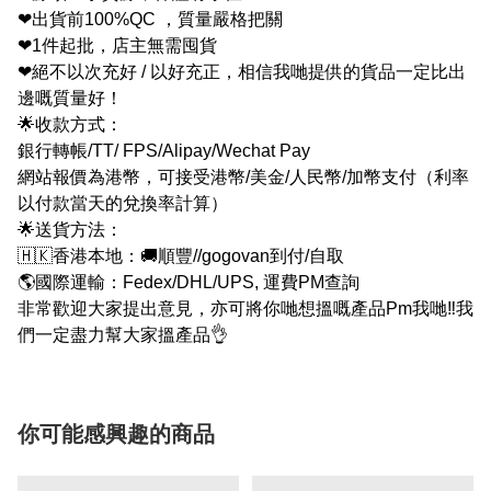
❤出貨前100%QC ，質量嚴格把關
❤1件起批，店主無需囤貨
❤絕不以次充好 / 以好充正，相信我哋提供的貨品一定比出
邊嘅質量好！
🌟收款方式：
銀行轉帳/TT/ FPS/Alipay/Wechat Pay
網站報價為港幣，可接受港幣/美金/人民幣/加幣支付（利率
以付款當天的兌換率計算）
🌟送貨方法：
🇭🇰香港本地：🚚順豐//gogovan到付/自取
🌎國際運輸：Fedex/DHL/UPS, 運費PM查詢
非常歡迎大家提出意見，亦可將你哋想搵嘅產品Pm我哋‼我
們一定盡力幫大家搵產品👌
你可能感興趣的商品