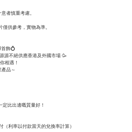
請介意者慎重考慮。
圖片僅供參考，實物為準。
首飾💍
 ，源源不絕供應香港及外國市場 🥳
你相遇！
家產品～
品一定比出邊嘅質量好！
支付（利率以付款當天的兌換率計算）