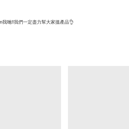
我哋‼我們一定盡力幫大家搵產品👌