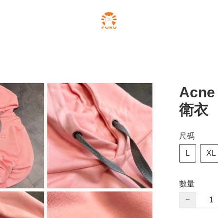
Acn
衛衣
尺碼
L
XL
數量
−