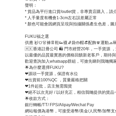
聲明：
* 貨品為平行進口貨/outlet貨，非專賣店購入，
* 人手量度有機會1-3cm左右誤差屬正常
* 顏色可能會因網頁呈現與拍攝關係產生色差，
FUKU福之選
供應 衫👕👗褲👖鞋👟襪🧦袋👜帽👒配飾🧣運動🧢
🇭🇰香港註冊公司 🛍 門市經營20年，一手貨源
以最優的品質最實惠的價格回饋新老客戶，期待與
歡迎查詢加入whatsapp群組，可搶先睇到我哋獨
🌟為什麼選擇FUKU?
❤源頭一手貨源，保證有水位
❤出貨前100%QC ，質量嚴格把關
❤1件起批，店主無需囤貨
❤絕不以次充好 / 以好充正，相信我哋提供的貨
🌟收款方式：
銀行轉帳/TT/ FPS/Alipay/Wechat Pay
網站報價為港幣，可接受港幣/美金/人民幣/加幣