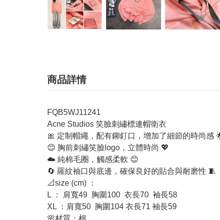
商品詳情
FQB5WJ11241
Acne Studios 笑臉刺繡標連帽衛衣
🎀 定制帽繩，配有鉚釘口，增加了細節的時尚感 
😊 胸前刺繡笑臉logo，立體時尚 💖
☁️ 純棉毛圈，觸感柔軟 😊
🔄 羅紋袖口與底邊，確保良好的貼合與耐磨性 🧵
📐size (cm) ：
L ： 肩寬49 胸圍100 衣長70 袖長58
XL ：肩寬50 胸圍104 衣長71 袖長59
🌸材質：棉