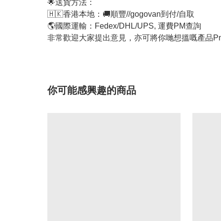
🌟送貨方法：
🇭🇰香港本地：🚚順豐//gogovan到付/自取
🌎國際運輸：Fedex/DHL/UPS, 運費PM查詢
非常歡迎大家提出意見，亦可將你哋想搵嘅產品Pm
你可能感興趣的商品