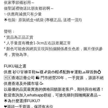
依家季節襯衫用～
做聖誕禮物送比朋友都岩啊～
✨供應商減價只有少量
🌟包裝: 原裝紙盒+紙袋 (專櫃正品, 送禮一流‼️)
聲明：
* 貨品為正品正貨
* 人手量度有機會1-3cm左右誤差屬正常
* 顏色可能會因網頁呈現與拍攝關係產生色差，圖片僅供參
考，實物為準。
FUKU福之選
供應 衫👕👗褲👖鞋👟襪🧦袋👜帽👒配飾🧣運動🧢🎒首飾💍
🇭🇰香港註冊公司 🛍 門市經營20年，一手貨源 ，源源不絕
供應香港及外國市場 🥳
以最優的品質最實惠的價格回饋新老客戶，期待與你相遇！
歡迎查詢加入whatsapp群組，可搶先睇到我哋獨家產品～
🌟為什麼選擇FUKU?
❤源頭一手貨源，保證有水位