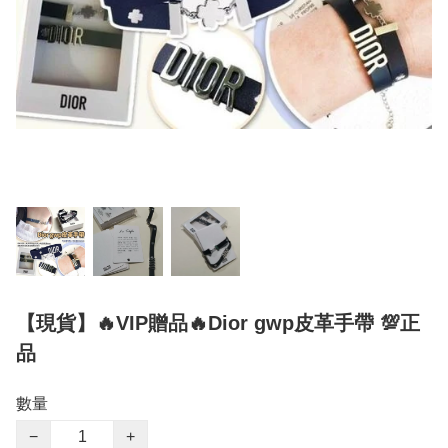
【現貨】🔥VIP贈品🔥Dior gwp皮革手帶 💯正
品
數量
−
+