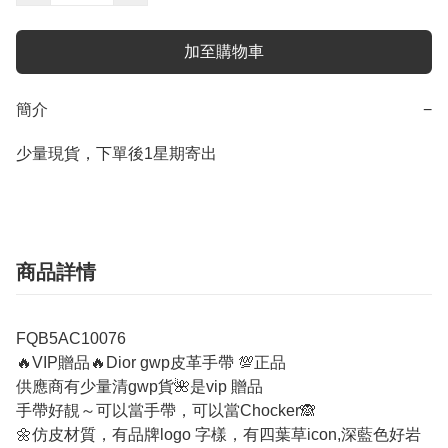
加至購物車
簡介
−
少量現貨，下單後1星期寄出
商品詳情
FQB5AC10076
🔥VIP贈品🔥Dior gwp皮革手帶 💯正品
供應商有少量清gwp貨🌺是vip 贈品
手帶好靚～可以當手帶，可以當Chocker🙈
🌼仿皮材質，有品牌logo 字樣，有四葉草icon,深藍色好岩