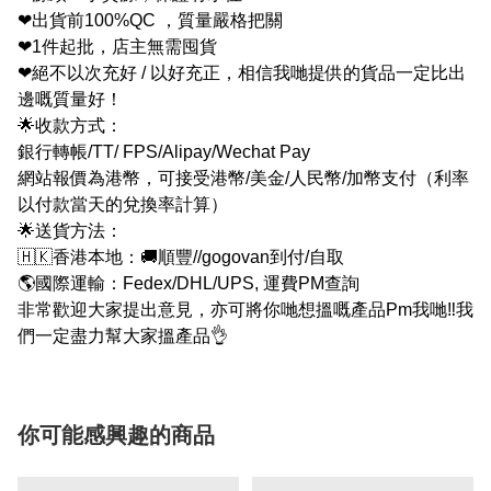
❤出貨前100%QC ，質量嚴格把關
❤1件起批，店主無需囤貨
❤絕不以次充好 / 以好充正，相信我哋提供的貨品一定比出
邊嘅質量好！
🌟收款方式：
銀行轉帳/TT/ FPS/Alipay/Wechat Pay
網站報價為港幣，可接受港幣/美金/人民幣/加幣支付（利率
以付款當天的兌換率計算）
🌟送貨方法：
🇭🇰香港本地：🚚順豐//gogovan到付/自取
🌎國際運輸：Fedex/DHL/UPS, 運費PM查詢
非常歡迎大家提出意見，亦可將你哋想搵嘅產品Pm我哋‼我
們一定盡力幫大家搵產品👌
你可能感興趣的商品