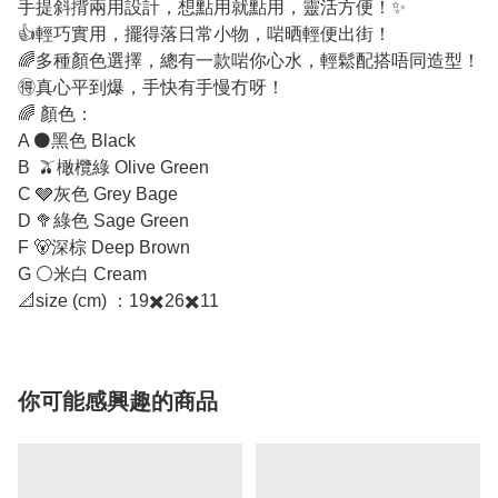
手提斜揹兩用設計，想點用就點用，靈活方便！✨
👍輕巧實用，擺得落日常小物，啱晒輕便出街！
🌈多種顏色選擇，總有一款啱你心水，輕鬆配搭唔同造型！
🉐真心平到爆，手快有手慢冇呀！
🌈 顏色：
A ⚫黑色 Black
B 🫒橄欖綠 Olive Green
C 🩶灰色 Grey Bage
D 🥦綠色 Sage Green
F 🐻深棕 Deep Brown
G ⚪米白 Cream
📐size (cm) ：19✖️26✖️11
你可能感興趣的商品