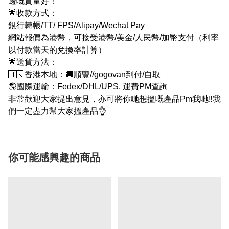
邊嘅質量好！
🌟收款方式：
銀行轉帳/TT/ FPS/Alipay/Wechat Pay
網站報價為港幣，可接受港幣/美金/人民幣/加幣支付（利率
以付款當天的兌換率計算）
🌟送貨方法：
🇭🇰香港本地：🚚順豐//gogovan到付/自取
🌎國際運輸：Fedex/DHL/UPS, 運費PM查詢
非常歡迎大家提出意見，亦可將你哋想搵嘅產品Pm我哋‼我
們一定盡力幫大家搵產品👌
你可能感興趣的商品