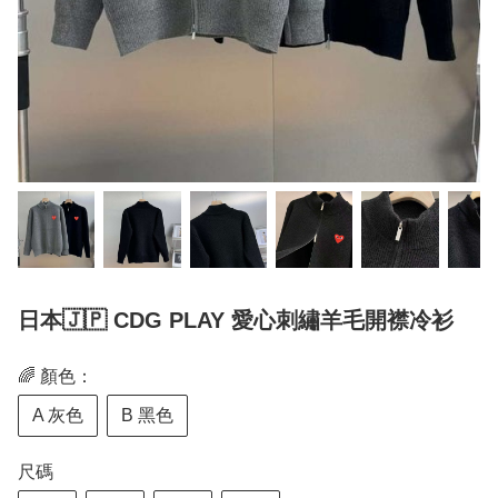
日本🇯🇵 CDG PLAY 愛心刺繡羊毛開襟冷衫
🌈 顏色：
A 灰色
B 黑色
尺碼