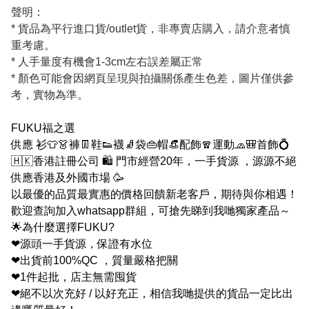
聲明：
* 貨品為平行進口貨/outlet貨，非專賣店購入，請介意者慎
重考慮。
* 人手量度有機會1-3cm左右誤差屬正常
* 顏色可能會因網頁呈現與拍攝關係產生色差，圖片僅供參
考，實物為準。
FUKU福之選
供應 衫👕👗褲👖鞋👟襪🧦袋👜帽👒配飾🧣運動🧢🎒首飾💍
🇭🇰香港註冊公司 🛍 門市經營20年，一手貨源 ，源源不絕
供應香港及外國市場 🥳
以最優的品質最實惠的價格回饋新老客戶，期待與你相遇！
歡迎查詢加入whatsapp群組，可搶先睇到我哋獨家產品～
🌟為什麼選擇FUKU?
❤源頭一手貨源，保證有水位
❤出貨前100%QC ，質量嚴格把關
❤1件起批，店主無需囤貨
❤絕不以次充好 / 以好充正，相信我哋提供的貨品一定比出