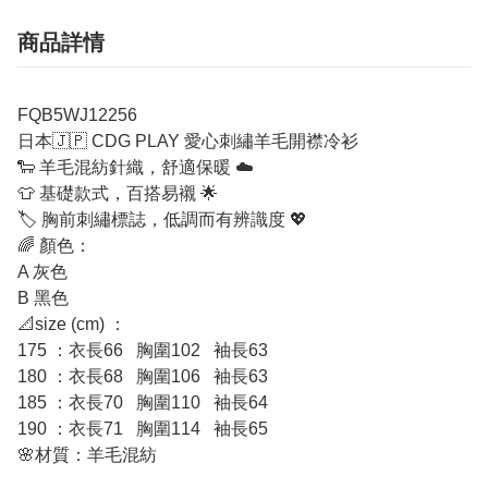
商品詳情
FQB5WJ12256
日本🇯🇵 CDG PLAY 愛心刺繡羊毛開襟冷衫
🐑 羊毛混紡針織，舒適保暖 ☁️
👕 基礎款式，百搭易襯 🌟
🏷️ 胸前刺繡標誌，低調而有辨識度 💖
🌈 顏色：
A 灰色
B 黑色
📐size (cm) ：
175 ：衣長66 胸圍102 袖長63
180 ：衣長68 胸圍106 袖長63
185 ：衣長70 胸圍110 袖長64
190 ：衣長71 胸圍114 袖長65
🌸材質：羊毛混紡