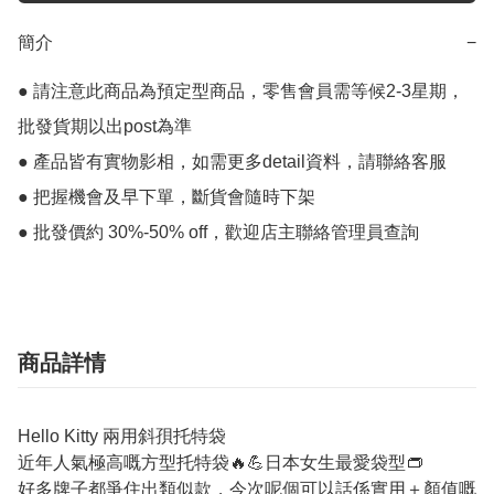
簡介
−
● 請注意此商品為預定型商品，零售會員需等候2-3星期，
批發貨期以出post為準

● 產品皆有實物影相，如需更多detail資料，請聯絡客服

● 把握機會及早下單，斷貨會隨時下架

● 批發價約 30%-50% off，歡迎店主聯絡管理員查詢
商品詳情
Hello Kitty 兩用斜孭托特袋
近年人氣極高嘅方型托特袋🔥💪日本女生最愛袋型👝
好多牌子都爭住出類似款，今次呢個可以話係實用＋顏值嘅