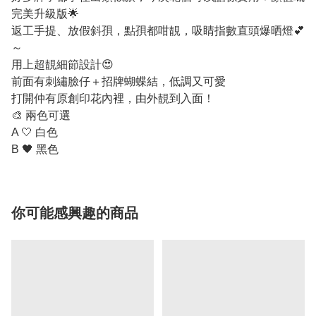
完美升級版🌟
返工手提、放假斜孭，點孭都咁靚，吸睛指數直頭爆晒燈💕
～
用上超靚細節設計😍
前面有刺繡臉仔＋招牌蝴蝶結，低調又可愛
打開仲有原創印花內裡，由外靚到入面！
🎨 兩色可選
A 🤍 白色
B 🖤 黑色
你可能感興趣的商品