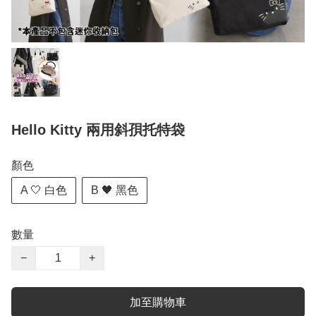
Hello Kitty 兩用斜孭托特袋
顏色
A 🤍 白色
B 🖤 黑色
數量
−
+
加至購物車