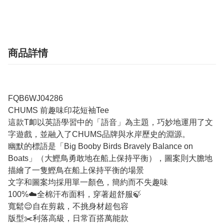
商品詳情
FQB6WJ04286
CHUMS 前趣味印花短袖Tee
這款T卹以英語學習中的「語音」為主題，巧妙地運用了文
字遊戲，並融入了CHUMS品牌與水岸歷史的淵源。
幽默的標語是「Big Booby Birds Bravely Balance on
Boats」（大鰹鳥勇敢地在船上保持平衡），圖案則大膽地
描繪了一隻鰹鳥在船上保持平衡的場景
文字和圖案均採用單一顏色，簡約而不失趣味
100%☁️全棉汗布面料，穿著超舒服🍃
寬鬆😌自在剪裁，不挑身材超包容
版型✂️利落高級，日常百搭萬能款