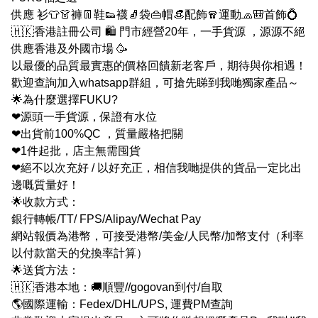
供應 衫👕👗褲👖鞋👟襪🧦袋👜帽👒配飾🧣運動🧢🎒首飾💍
🇭🇰香港註冊公司 🛍 門市經營20年，一手貨源 ，源源不絕
供應香港及外國市場 🥳
以最優的品質最實惠的價格回饋新老客戶，期待與你相遇！
歡迎查詢加入whatsapp群組，可搶先睇到我哋獨家產品～
🌟為什麼選擇FUKU?
❤源頭一手貨源，保證有水位
❤出貨前100%QC ，質量嚴格把關
❤1件起批，店主無需囤貨
❤絕不以次充好 / 以好充正，相信我哋提供的貨品一定比出
邊嘅質量好！
🌟收款方式：
銀行轉帳/TT/ FPS/Alipay/Wechat Pay
網站報價為港幣，可接受港幣/美金/人民幣/加幣支付（利率
以付款當天的兌換率計算）
🌟送貨方法：
🇭🇰香港本地：🚚順豐//gogovan到付/自取
🌎國際運輸：Fedex/DHL/UPS, 運費PM查詢