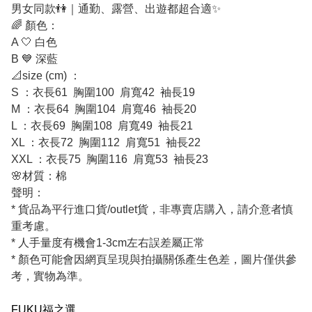
男女同款👫｜通勤、露營、出遊都超合適✨
🌈 顏色：
A 🤍 白色
B 💙 深藍
📐size (cm) ：
S ：衣長61 胸圍100 肩寬42 袖長19
M ：衣長64 胸圍104 肩寬46 袖長20
L ：衣長69 胸圍108 肩寬49 袖長21
XL ：衣長72 胸圍112 肩寬51 袖長22
XXL ：衣長75 胸圍116 肩寬53 袖長23
🌸材質：棉
聲明：
* 貨品為平行進口貨/outlet貨，非專賣店購入，請介意者慎
重考慮。
* 人手量度有機會1-3cm左右誤差屬正常
* 顏色可能會因網頁呈現與拍攝關係產生色差，圖片僅供參
考，實物為準。
FUKU福之選