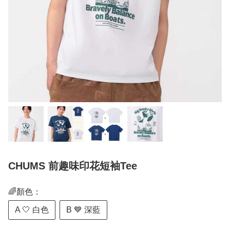
CHUMS 前趣味印花短袖Tee
🌈顏色：
A 🤍 白色
B 💙 深藍